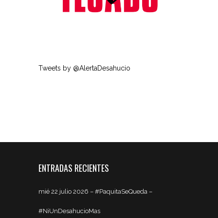
Tweets by @AlertaDesahucio
ENTRADAS RECIENTES
mié 22 julio 2026 – #PaquitaSeQueda –
#NiUnDesahucioMas