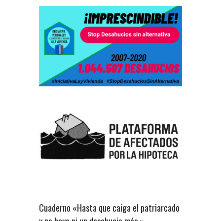
Cuaderno «Hasta que caiga el patriarcado
y no haya ni un desahucio más.»