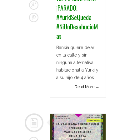
¡PARADO!
#YurkiSeQueda
#NiUnDesahucioM
as
Bankia quiere dejar
en la calle y sin
ninguna alternativa
habitacional a Yurki y
a su hijo de 4 años.
Read More →