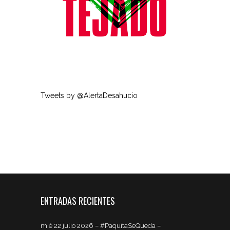
Tweets by @AlertaDesahucio
ENTRADAS RECIENTES
mié 22 julio 2026 – #PaquitaSeQueda –