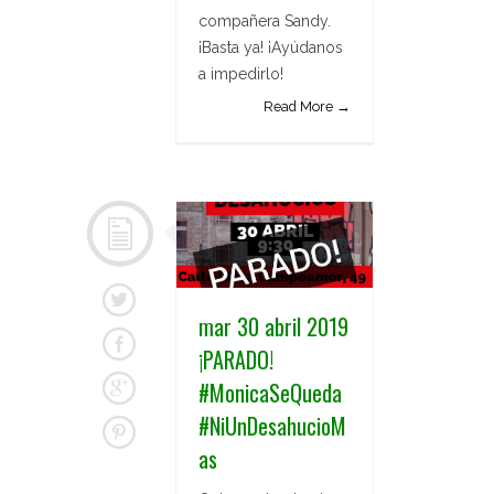
compañera Sandy.
¡Basta ya! ¡Ayúdanos
a impedirlo!
Read More →
mar 30 abril 2019
¡PARADO!
#MonicaSeQueda
#NiUnDesahucioM
as