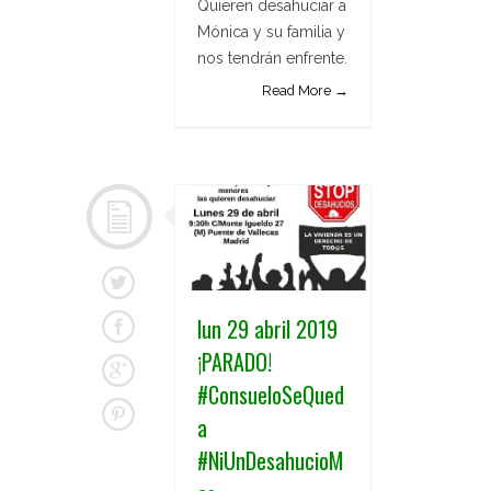
Quieren desahuciar a
Mónica y su familia y
nos tendrán enfrente.
Read More →
lun 29 abril 2019
¡PARADO!
#ConsueloSeQued
a
#NiUnDesahucioM