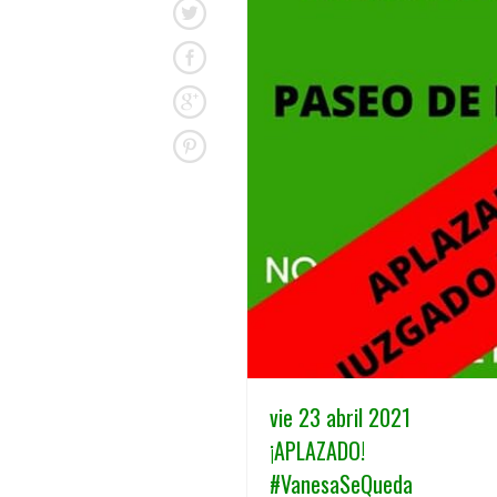
vie 23 abril 2021
¡APLAZADO!
#VanesaSeQueda