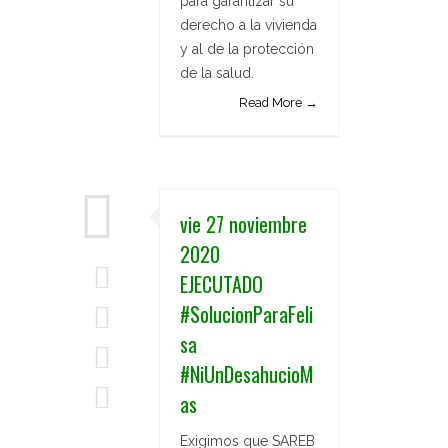
para garantizar su
derecho a la vivienda
y al de la protección
de la salud.
Read More →
vie 27 noviembre
2020
EJECUTADO
#SolucionParaFeli
sa
#NiUnDesahucioM
as
Exigimos que SAREB