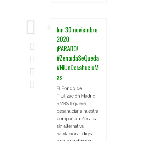
lun 30 noviembre
2020
¡PARADO!
#ZenaidaSeQueda
#NiUnDesahucioM
as
El Fondo de
Titulización Madrid
RMBS II quiere
desahuciar a nuestra
compañera Zenaida
sin alternativa
habitacional digna