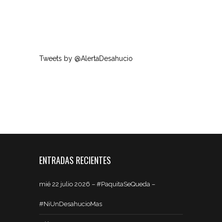
Tweets by @AlertaDesahucio
ENTRADAS RECIENTES
mié 22 julio 2026 – #PaquitaSeQueda –
#NiUnDesahucioMas