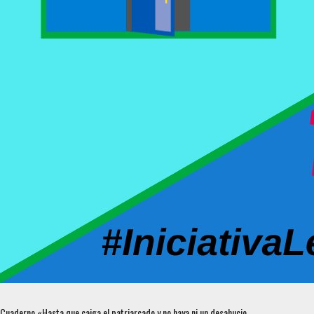
Cuaderno «Hasta que caiga el patriarcado y no haya ni un desahucio