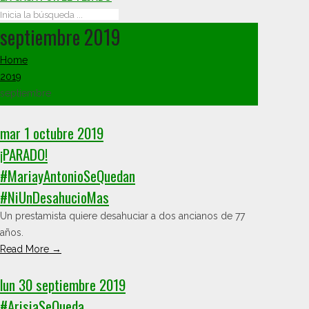
septiembre 2019
Home
2019
septiembre
mar 1 octubre 2019
¡PARADO!
#MariayAntonioSeQuedan
#NiUnDesahucioMas
Un prestamista quiere desahuciar a dos ancianos de 77
años.
Read More →
lun 30 septiembre 2019
#ArisiaSeQueda