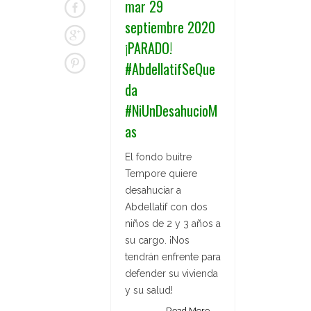
mar 29
septiembre 2020
¡PARADO!
#AbdellatifSeQue
da
#NiUnDesahucioM
as
El fondo buitre
Tempore quiere
desahuciar a
Abdellatif con dos
niños de 2 y 3 años a
su cargo. ¡Nos
tendrán enfrente para
defender su vivienda
y su salud!
Read More →