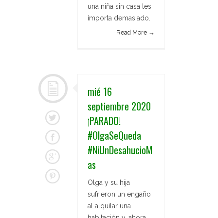
una niña sin casa les
importa demasiado.
Read More →
mié 16
septiembre 2020
¡PARADO!
#OlgaSeQueda
#NiUnDesahucioM
as
Olga y su hija
sufrieron un engaño
al alquilar una
habitación y, ahora