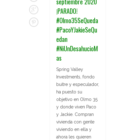
septiembre 2020
¡PARADO!
#Olmo35SeQueda
#PacoYJakieSeQu
edan
#NiUnDesahucioM
as
Spring Valley
Investments, fondo
buitre y especulador,
ha puesto su
objetivo en Olmo 35
y donde viven Paco
y Jackie. Compran
vivienda con gente
viviendo en ella y
ahora les quieren