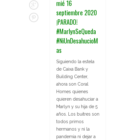
mié 16
septiembre 2020
¡PARADO!
#MarlynSeQueda
#NiUnDesahucioM
as
Siguiendo la estela
de Caixa Bank y
Building Center,
ahora son Coral
Homes quienes
quieren desahuciar a
Marlyn y su hija de 5
años. Los buitres son
todos primos
hermanos y ni la
pandemia ni dejar a