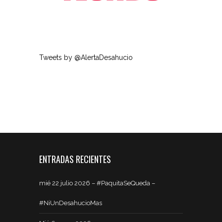
Tweets by @AlertaDesahucio
ENTRADAS RECIENTES
mié 22 julio 2026 – #PaquitaSeQueda –
#NiUnDesahucioMas