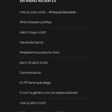
ENTRADAS RECIENTES
mié 22 julio 2026 – #PaquitaSeQueda –
#NiUnDesahucioMas
Mié 6 mayo 2026
Haciendo barrio
Preparemos juntas la mani
dom 26 abril 2026
Concentración
El PP tiene que elegir
O con la gente o con los especuladores
mié 15 abril 2026