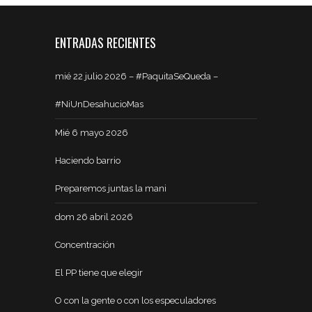
ENTRADAS RECIENTES
mié 22 julio 2026 – #PaquitaSeQueda –
#NiUnDesahucioMas
Mié 6 mayo 2026
Haciendo barrio
Preparemos juntas la mani
dom 26 abril 2026
Concentración
El PP tiene que elegir
O con la gente o con los especuladores