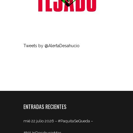
Tweets by @AlertaDesahucio
ENTRADAS RECIENTES
mié 22 julio 2026 – #PaquitaSeQueda –
#NiUnDesahucioMas