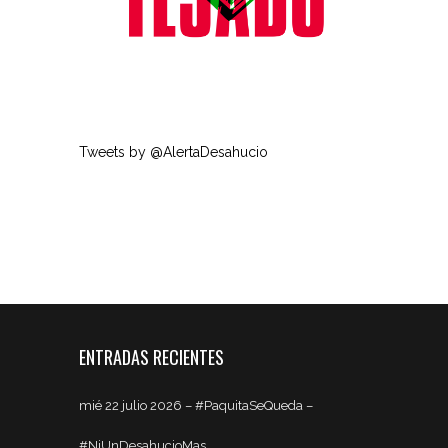
Tweets by @AlertaDesahucio
ENTRADAS RECIENTES
mié 22 julio 2026 – #PaquitaSeQueda –
#NiUnDesahucioMas