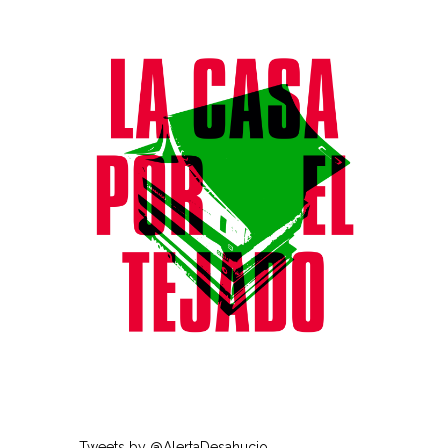
Tweets by @AlertaDesahucio