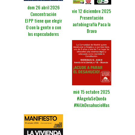
dom 26 abril 2026
vie 12 diciembre 2025
Concentración
Presentación
El PP tiene que elegir
autobiografía Paca la
O con la gente o con
Brava
los especuladores
mié 15 octubre 2025
#ÁngelaSeQueda
#NiUnDesahucioMas