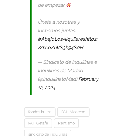
de empezar
Únete a nosotras y
luchemos juntas.
#AbajoLosAlquileres
https:
//t.co/hVS3h94S0H
— Sindicato de Inquilinas e
Inquilinos de Madrid
(@InquilinatoMad)
February
12, 2024
fondos buitre
PAH Alcorcon
PAH Getafe
Rentismo
sindicato de inquilinas