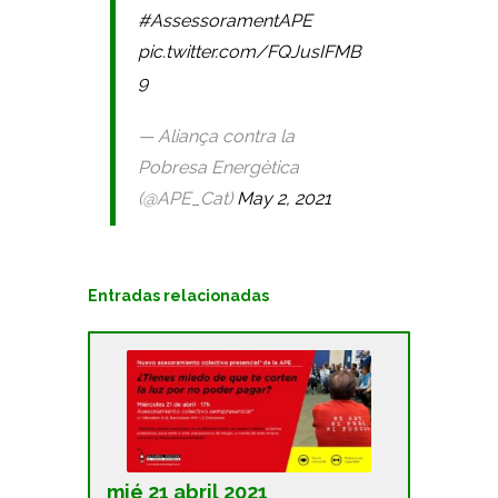
#AssessoramentAPE
pic.twitter.com/FQJusIFMB
9
— Aliança contra la
Pobresa Energètica
(@APE_Cat)
May 2, 2021
Entradas relacionadas
mié 21 abril 2021