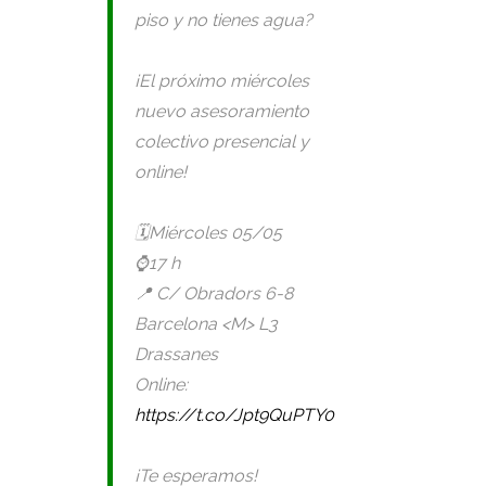
piso y no tienes agua?
¡El próximo miércoles
nuevo asesoramiento
colectivo presencial y
online!
🗓️Miércoles 05/05
⌚️17 h
📍 C/ Obradors 6-8
Barcelona <M> L3
Drassanes
Online:
https://t.co/Jpt9QuPTY0
¡Te esperamos!