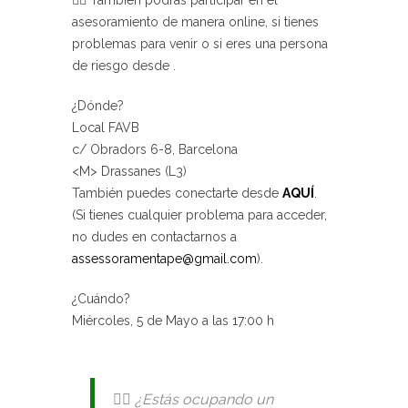
🙋‍♀️ También podrás participar en el
asesoramiento de manera online, si tienes
problemas para venir o si eres una persona
de riesgo desde .
¿Dónde?
Local FAVB
c/ Obradors 6-8, Barcelona
<M> Drassanes (L3)
También puedes conectarte desde
AQUÍ
.
(Si tienes cualquier problema para acceder,
no dudes en contactarnos a
assessoramentape@gmail.com
).
¿Cuándo?
Miércoles, 5 de Mayo a las 17:00 h
🙋‍♀️ ¿Estás ocupando un