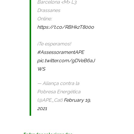
Barcelona <M> L3
Drassanes
Online:
https://t.co/RBHkzT800o
¡Te esperamos!
#AssessoramentAPE
pic.twitter.com/gDVeB6aJ
WS
— Aliança contra la
Pobresa Energètica
(@APE_Cat)
February 19,
2021