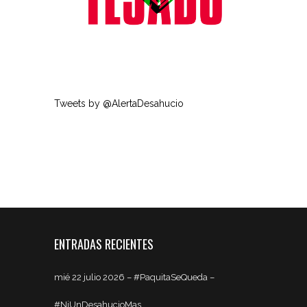
Tweets by @AlertaDesahucio
ENTRADAS RECIENTES
mié 22 julio 2026 – #PaquitaSeQueda –
#NiUnDesahucioMas