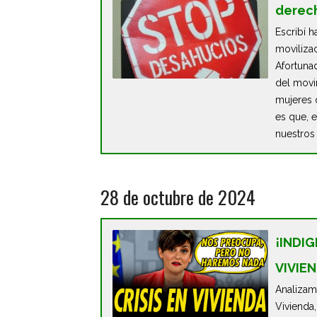
derech
Escribí 
moviliza
Afortuna
del movi
mujeres 
es que, e
nuestros
28 de octubre de 2024
¡INDI
VIVIE
Analizamo
Vivienda