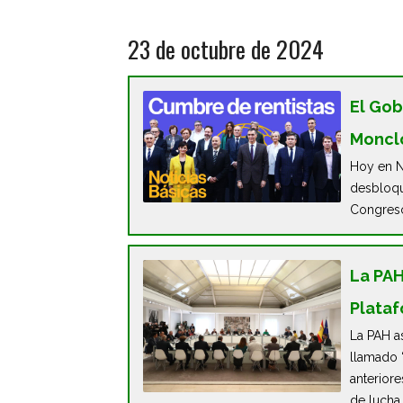
23 de octubre de 2024
El Gob
Monclo
Hoy en N
desbloqu
Congres
La PAH
Plataf
La PAH as
llamado 
anterior
de lucha