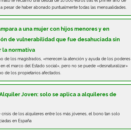
 malo le reclamó una deuda de 10.000 euros tras el primer año de
, a pesar de haber abonado puntualmente todas las mensualidades.
ampara a una mujer con hijos menores y en
ión de vulnerabilidad que fue desahuciada sin
r la normativa
o de los magistrados, «merecen la atención y ayuda de los poderes
 en el marco del Estado social», pero no se puede «desnaturalizar»
o de los propietarios afectados.
lquiler Joven: solo se aplica a alquileres de
 crisis de los alquileres entre los más jóvenes, el bono tan solo
nciadas en España