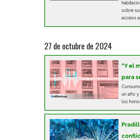
habitacio
sobre su
acceso a
27 de octubre de 2024
“Y el 
para s
Consumo 
un año y
los honor
Pradil
confli