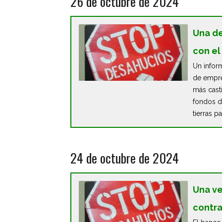
26 de octubre de 2024
Una de
con el
Un infor
de empre
más casti
fondos de
tierras pa
24 de octubre de 2024
Una ve
contra