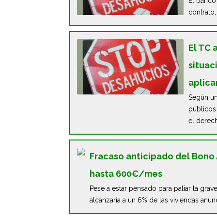
El banco
contrato
El TC 
situac
aplica
Según un
públicos
el derech
Fracaso anticipado del Bono A
hasta 600€/mes
Pese a estar pensado para paliar la grave
alcanzaría a un 6% de las viviendas anu