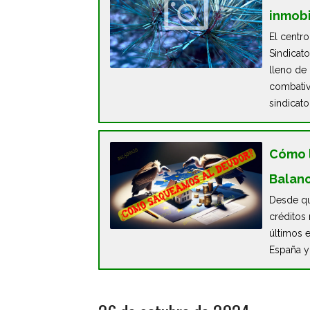
inmobi
El centro
Sindicat
lleno de 
combativ
sindicato
Cómo l
Balanc
Desde qu
créditos
últimos e
España y