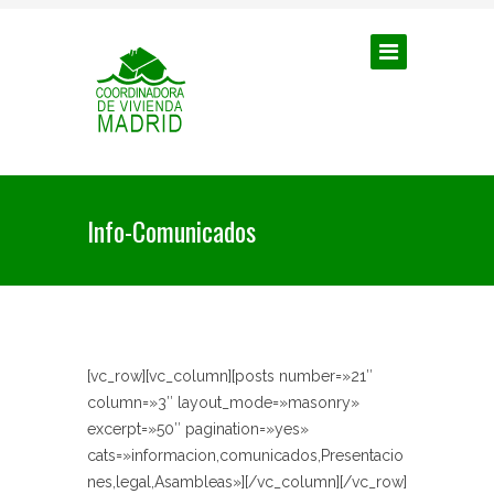
Info-Comunicados
[vc_row][vc_column][posts number=»21″
column=»3″ layout_mode=»masonry»
excerpt=»50″ pagination=»yes»
cats=»informacion,comunicados,Presentacio
nes,legal,Asambleas»][/vc_column][/vc_row]