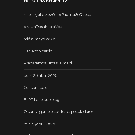
ENTRADAS RECIENTES
mié 22 julio 2026 – #PaquitaSeQueda –
#NiUnDesahucioMas
Mié 6 mayo 2026
Haciendo barrio
Preparemos juntas la mani
dom 26 abril 2026
Concentración
El PP tiene que elegir
O con la gente o con los especuladores
mié 15 abril 2026