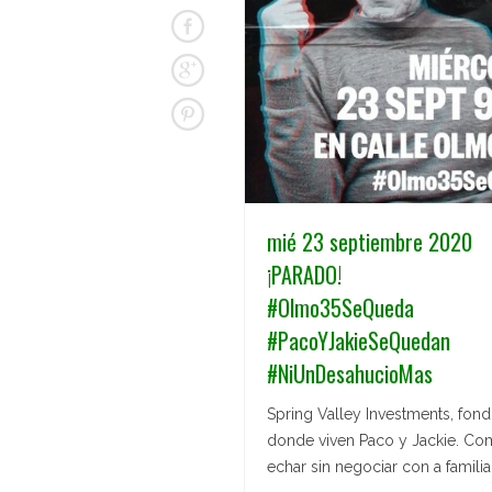
mié 23 septiembre 2020
¡PARADO!
#Olmo35SeQueda
#PacoYJakieSeQuedan
#NiUnDesahucioMas
Spring Valley Investments, fon
donde viven Paco y Jackie. Com
echar sin negociar con a familia