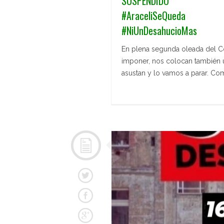
SUSPENDIDO
#AraceliSeQueda
#NiUnDesahucioMas
En plena segunda oleada del C
imponer, nos colocan también 
asustan y lo vamos a parar. C