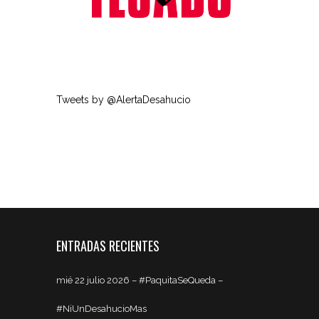
Tweets by @AlertaDesahucio
ENTRADAS RECIENTES
mié 22 julio 2026 – #PaquitaSeQueda –
#NiUnDesahucioMas