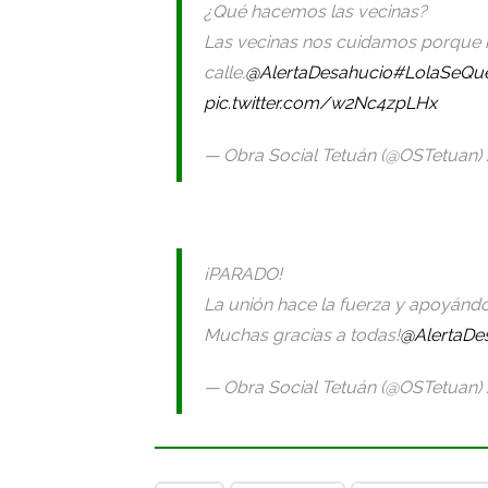
¿Qué hacemos las vecinas?
Las vecinas nos cuidamos porque 
calle.
@AlertaDesahucio
#LolaSeQu
pic.twitter.com/w2Nc4zpLHx
— Obra Social Tetuán (@OSTetuan)
¡PARADO!
La unión hace la fuerza y apoyánd
Muchas gracias a todas!
@AlertaDe
— Obra Social Tetuán (@OSTetuan)