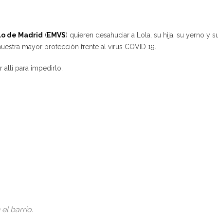
lo de Madrid
(
EMVS
) quieren desahuciar a Lola, su hija, su yerno y s
uestra mayor protección frente al virus COVID 19.
allí para impedirlo.
el barrio.