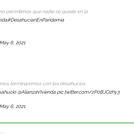
no permitimos que nadie se quede en la
eda
#DesahucianEnPandemia
May 6, 2021
onos terminaremos con los desahucios.
sahucio
@AlianzaVivienda
pic.twitter.com/zP0BJO2hy3
May 6, 2021