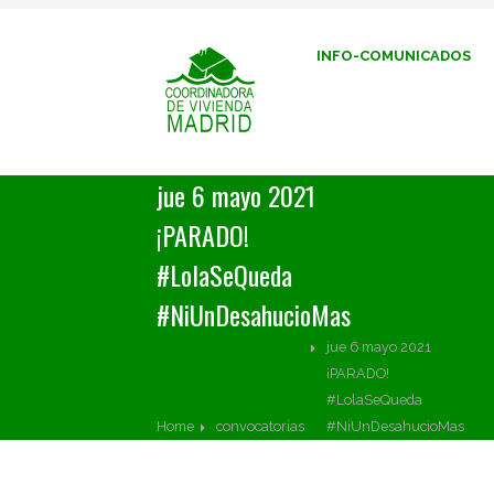
INFO-COMUNICADOS
jue 6 mayo 2021
¡PARADO!
#LolaSeQueda
#NiUnDesahucioMas
jue 6 mayo 2021
¡PARADO!
#LolaSeQueda
Home
convocatorias
#NiUnDesahucioMas