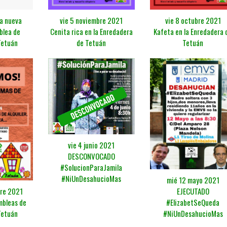
a nueva
vie 8 octubre 2021
vie 5 noviembre 2021
blea de
Kafeta en la Enredadera 
Cenita rica en la Enredadera
Tetuán
Tetuán
de Tetuán
vie 4 junio 2021
DESCONVOCADO
#SolucionParaJamila
#NiUnDesahucioMas
mié 12 mayo 2021
bre 2021
EJECUTADO
mbleas de
#ElizabetSeQueda
Tetuán
#NiUnDesahucioMas