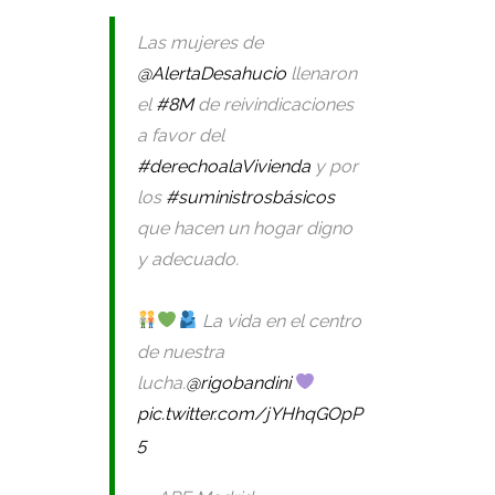
Las mujeres de
@AlertaDesahucio
llenaron
el
#8M
de reivindicaciones
a favor del
#derechoalaVivienda
y por
los
#suministrosbásicos
que hacen un hogar digno
y adecuado.
La vida en el centro
de nuestra
lucha.
@rigobandini
pic.twitter.com/jYHhqGOpP
5