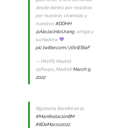
desde dentro por nosotras
por nuestras viviendas y
nuestros
#DDHH
@AleJacintoUrang
,amiga y
luchadora.
pic.twitter.com/zlSrlEBiaF
— PAVPS Madrid
(@Pavps_Madrid)
March 9,
2022
Rigoberta Bandini en la
#Manifestación8M
#8DeMarzo2022