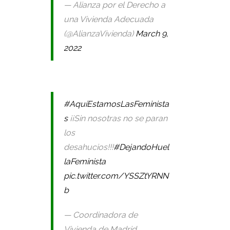
— Alianza por el Derecho a
una Vivienda Adecuada
(@AlianzaVivienda)
March 9,
2022
#AquíEstamosLasFeminista
s
¡¡Sin nosotras no se paran
los
desahucios!!!
#DejandoHuel
laFeminista
pic.twitter.com/YSSZtYRNN
b
— Coordinadora de
Vivienda de Madrid