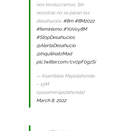
nos involucramos. Sin
nosotras no se paran los
desahucios.
#8m
#8M2022
#feminismo
#YoVoy8M
#StopDesahucios
@AlertaDesahucio
@InquilinatoMad
pic.twitter.com/cv0pF0gzSi
— Asamblea Majadahonda
– 15M
(@asammajadahonda)
March 8, 2022