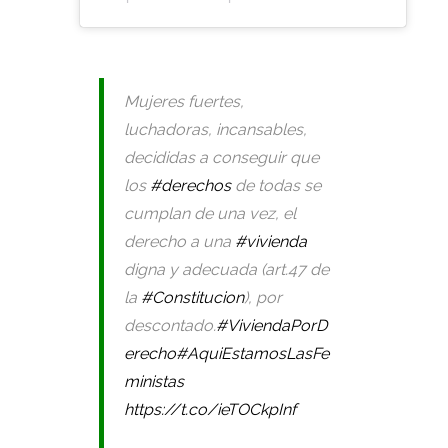
Mujeres fuertes,
luchadoras, incansables,
decididas a conseguir que
los
#derechos
de todas se
cumplan de una vez, el
derecho a una
#vivienda
digna y adecuada (art.47 de
la
#Constitucion
), por
descontado.
#ViviendaPorD
erecho
#AquiEstamosLasFe
ministas
https://t.co/ieTOCkpInf