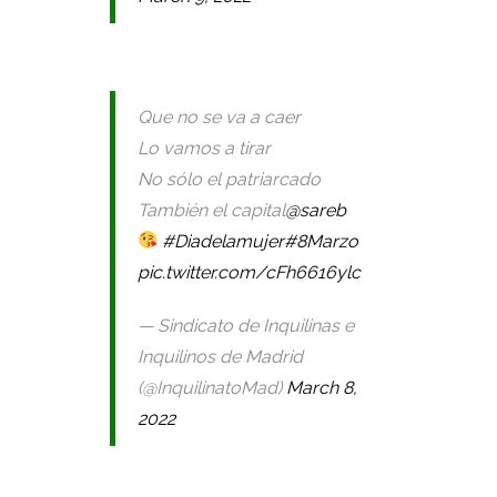
Que no se va a caer
Lo vamos a tirar
No sólo el patriarcado
También el capital
@sareb
#Diadelamujer
#8Marzo
pic.twitter.com/cFh6616ylc
— Sindicato de Inquilinas e
Inquilinos de Madrid
(@InquilinatoMad)
March 8,
2022