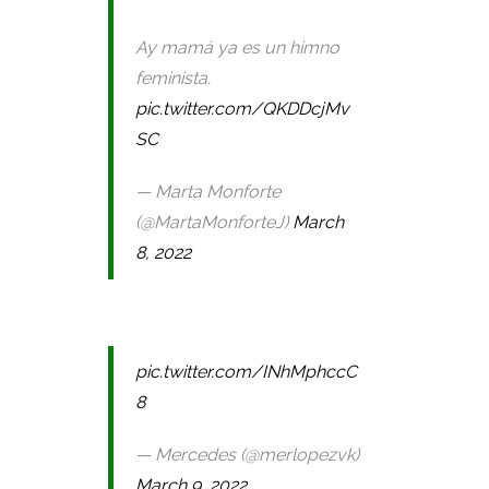
Ay mamá ya es un himno
feminista.
pic.twitter.com/QKDDcjMv
SC
— Marta Monforte
(@MartaMonforteJ)
March
8, 2022
pic.twitter.com/INhMphccC
8
— Mercedes (@merlopezvk)
March 9, 2022