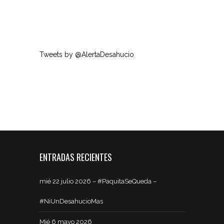
Tweets by @AlertaDesahucio
ENTRADAS RECIENTES
mié 22 julio 2026 – #PaquitaSeQueda –
#NiUnDesahucioMas
Mié 6 mayo 2026