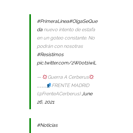
#PrimeraLinea
#OlgaSeQue
da
nuevo intento de estafa
en un goteo constante. No
podrán con nosotras
#Resistimos
pic.twitter.com/2W0ot1iwiL
—
Guerra A Cerberus
____
FRENTE MADRID
(@FrenteACerberus)
June
26, 2021
#Noticias