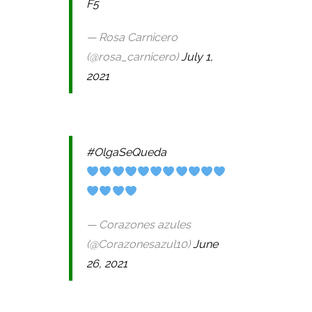
F5
— Rosa Carnicero
(@rosa_carnicero)
July 1,
2021
#OlgaSeQueda
— Corazones azules
(@Corazonesazul10)
June
26, 2021