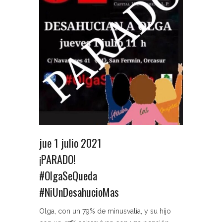
jue 1 julio 2021
¡PARADO!
#OlgaSeQueda
#NiUnDesahucioMas
Olga, con un 79% de minusvalía, y su hijo