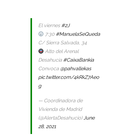
El viernes
#2J
7:30
#ManuelaSeQueda
C/ Sierra Salvada, 34
Alto del Arenal
Desahucia
#CaixaBankia
Convoca
@pahvallekas
pic.twitter.com/4kRkZ7Aeo
g
— Coordinadora de
Vivienda de Madrid
(@AlertaDesahucio)
June
28, 2021