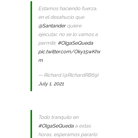
Estamos haciendo fuerza,
en el desahucio que
@Santander
quiere
ejecutar, no se lo vamos a
permitir,
#OlgaSeQueda
pic.twitter.com/Oky15wKhx
m
— Richard (@RichardRB69)
July 1, 2021
Todo tranquilo en
#OlgaSeQueda
a estas
horas, esperamos pararlo