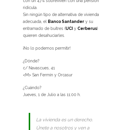
con un 47% sobreviven con una pensión
ridícula.
Sin ningún tipo de alternativa de vivienda
adecuada, el
Banco Santander
y su
entramado de buitres (
UCI
y
Cerberus
)
quieren desahuciarles.
¡No lo podemos permitir!
¿Dónde?
c/ Navascues, 41
<M> San Fermín y Orcasur
¿Cuándo?
Jueves, 1 de Julio a las 11:00 h.
La vivienda es un derecho.
Únete a nosotros y ven a