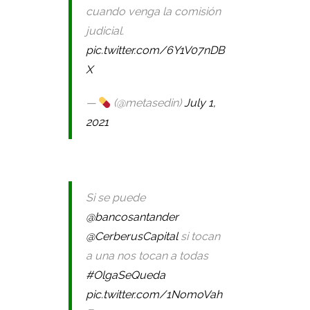
cuando venga la comisión
judicial.
pic.twitter.com/6Y1V07nDB
X
—
(@metasedin)
July 1,
2021
Si se puede
@bancosantander
@CerberusCapital
si tocan
a una nos tocan a todas
#OlgaSeQueda
pic.twitter.com/1NomoVah