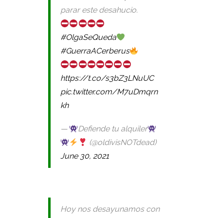
parar este desahucio.
#OlgaSeQueda
#GuerraACerberus
https://t.co/s3bZ3LNuUC
pic.twitter.com/M7uDmqrn
kh
—
Defiende tu alquiler
(@oldivisNOTdead)
June 30, 2021
Hoy nos desayunamos con