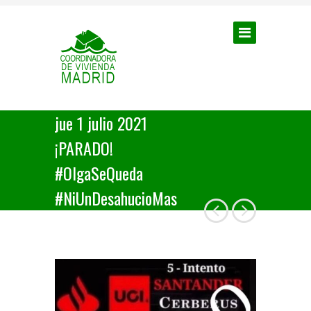
jue 1 julio 2021
¡PARADO!
#OlgaSeQueda
#NiUnDesahucioMas