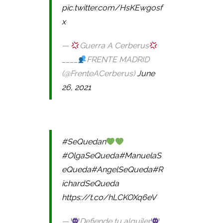
pic.twitter.com/HsKEwgosf
x
—
Guerra A Cerberus
____
FRENTE MADRID
(@FrenteACerberus)
June
26, 2021
#SeQuedan
#OlgaSeQueda
#ManuelaS
eQueda
#AngelSeQueda
#R
ichardSeQueda
https://t.co/hLCKOXq6eV
—
Defiende tu alquiler