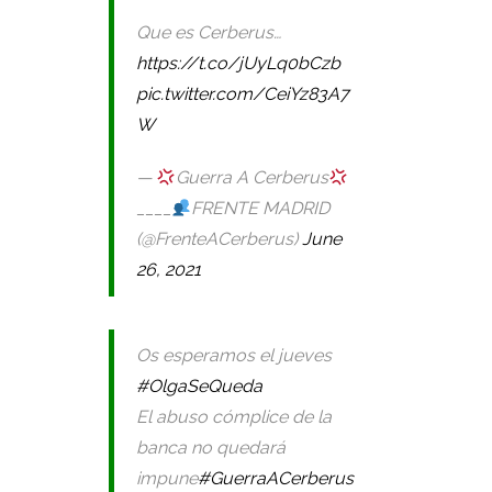
Que es Cerberus…
https://t.co/jUyLq0bCzb
pic.twitter.com/CeiYz83A7
W
—
Guerra A Cerberus
____
FRENTE MADRID
(@FrenteACerberus)
June
26, 2021
Os esperamos el jueves
#OlgaSeQueda
El abuso cómplice de la
banca no quedará
impune
#GuerraACerberus