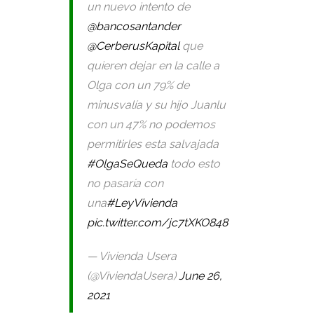
un nuevo intento de
@bancosantander
@CerberusKapital
que
quieren dejar en la calle a
Olga con un 79% de
minusvalía y su hijo Juanlu
con un 47% no podemos
permitirles esta salvajada
#OlgaSeQueda
todo esto
no pasaría con
una
#LeyVivienda
pic.twitter.com/jc7tXKO848
— Vivienda Usera
(@ViviendaUsera)
June 26,
2021