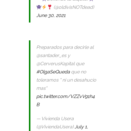
(@oldivisNOTdead)
June 30, 2021
Preparados para decirle al
@santader_es y
@CerverusKapital que
#OlgaSeQueda
que no
toleramos " ni un desahucio
mas"
pic.twitter.com/VZZvV91h4
B
— Vivienda Usera
(@ViviendaUsera)
July 1,