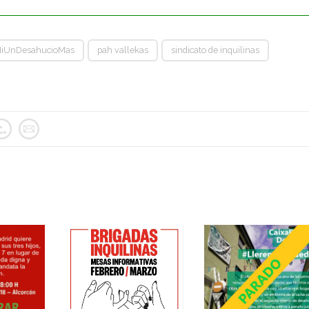
iUnDesahucioMas
pah vallekas
sindicato de inquilinas