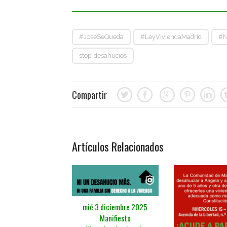
#JoseSeQueda
#LeyViviendaMadrid
#N
stop-desahucios
Compartir
Artículos Relacionados
mié 3 diciembre 2025
Manifiesto