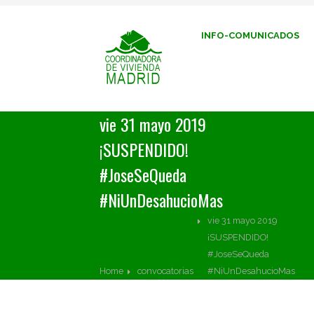
INFO-COMUNICADOS
vie 31 mayo 2019
¡SUSPENDIDO!
#JoseSeQueda
#NiUnDesahucioMas
vie 31 mayo 2019
¡SUSPENDIDO!
#JoseSeQueda
Home
convocatorias
#NiUnDesahucioMas