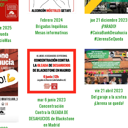
Febrero 2024
jue 21 diciembre 2023
Brigadas Inquilinas
¡PARADO!
re 2025
Mesas informativas
#CaixaBankDesahucia
Queda
#LlerenaSeQueda
cioMas
vie 21 abril 2023
Del garaje a la azotea
mar 6 junio 2023
¡Llerena se queda!
Concentración
Contra la OLEADA DE
DESAHUCIOS de Blackstone
en Madrid