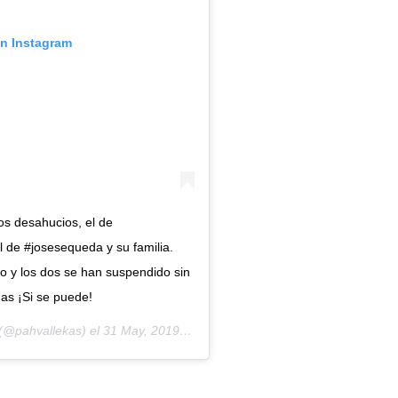
en Instagram
s desahucios, el de
 de #josesequeda y su familia.
o y los dos se han suspendido sin
das ¡Si se puede!
(@pahvallekas) el
31 May, 2019 a las 2:16 PDT