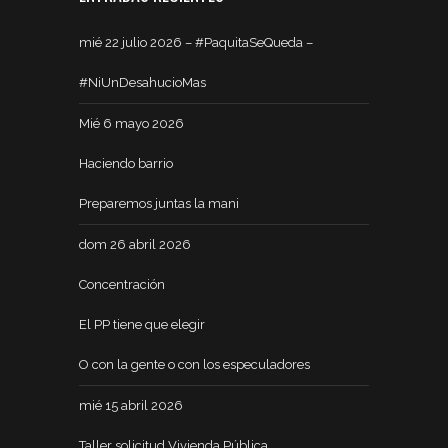
mié 22 julio 2026 – #PaquitaSeQueda –
#NiUnDesahucioMas
Mié 6 mayo 2026
Haciendo barrio
Preparemos juntas la mani
dom 26 abril 2026
Concentración
El PP tiene que elegir
O con la gente o con los especuladores
mié 15 abril 2026
Taller solicitud Vivienda Pública