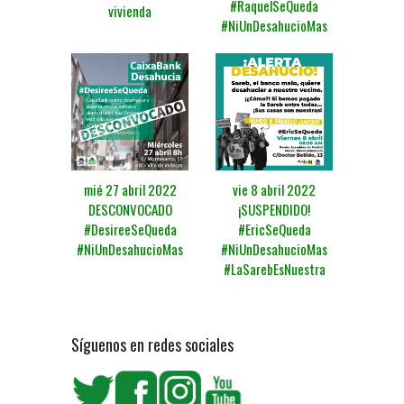
#RaquelSeQueda
vivienda
#NiUnDesahucioMas
mié 27 abril 2022
vie 8 abril 2022
DESCONVOCADO
¡SUSPENDIDO!
#DesireeSeQueda
#EricSeQueda
#NiUnDesahucioMas
#NiUnDesahucioMas
#LaSarebEsNuestra
Síguenos en redes sociales