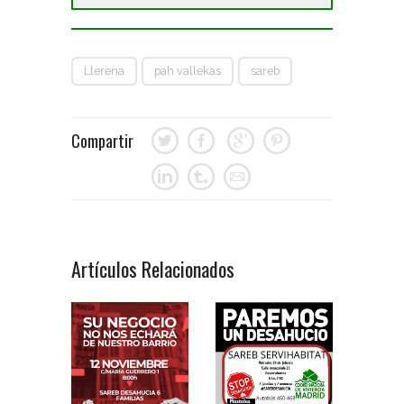
Llerena
pah vallekas
sareb
Compartir
Artículos Relacionados