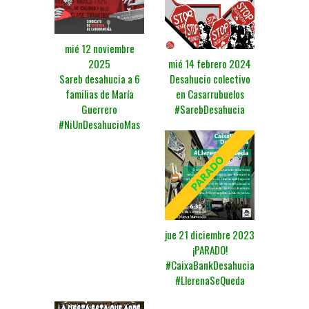
mié 12 noviembre
mié 14 febrero 2024
2025
Desahucio colectivo
Sareb desahucia a 6
en Casarrubuelos
familias de María
#SarebDesahucia
Guerrero
#NiUnDesahucioMas
jue 21 diciembre 2023
¡PARADO!
#CaixaBankDesahucia
#LlerenaSeQueda