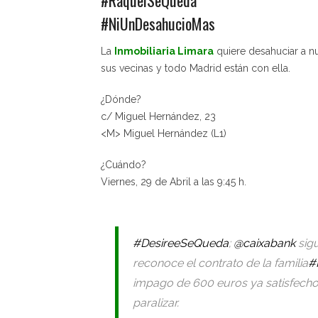
#NiUnDesahucioMas
La
Inmobiliaria Limara
quiere desahuciar a n
sus vecinas y todo Madrid están con ella.
¿Dónde?
c/ Miguel Hernández, 23
<M> Miguel Hernández (L1)
¿Cuándo?
Viernes, 29 de Abril a las 9:45 h.
#DesireeSeQueda
;
@caixabank
sigu
reconoce el contrato de la familia
#
impago de 600 euros ya satisfecho
paralizar.