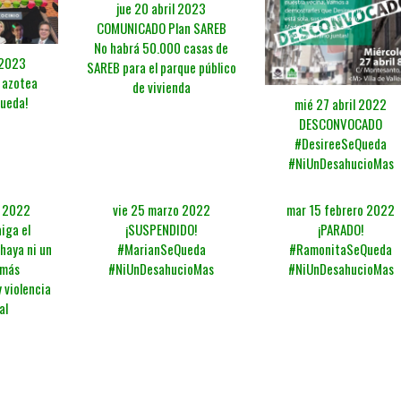
jue 20 abril 2023
COMUNICADO Plan SAREB
No habrá 50.000 casas de
 2023
SAREB para el parque público
a azotea
de vivienda
queda!
mié 27 abril 2022
DESCONVOCADO
#DesireeSeQueda
#NiUnDesahucioMas
o 2022
vie 25 marzo 2022
mar 15 febrero 2022
iga el
¡SUSPENDIDO!
¡PARADO!
 haya ni un
#MarianSeQueda
#RamonitaSeQueda
 más
#NiUnDesahucioMas
#NiUnDesahucioMas
 violencia
al