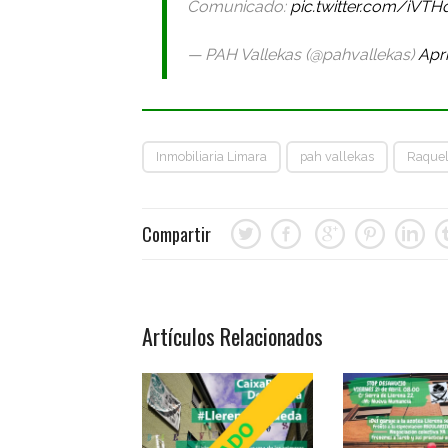
Comunicado:
pic.twitter.com/iVT
— PAH Vallekas (@pahvallekas)
Apri
Inmobiliaria Limara
pah vallekas
Raque
Compartir
Artículos Relacionados