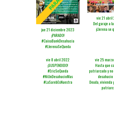
vie 21 abril
Del garaje a l
¡Llerena se 
jue 21 diciembre 2023
¡PARADO!
#CaixaBankDesahucia
#LlerenaSeQueda
vie 8 abril 2022
vie 25 marz
¡SUSPENDIDO!
Hasta que ca
#EricSeQueda
patriarcado y no
#NiUnDesahucioMas
desahucio
#LaSarebEsNuestra
Deuda, vivienda y
patriarc