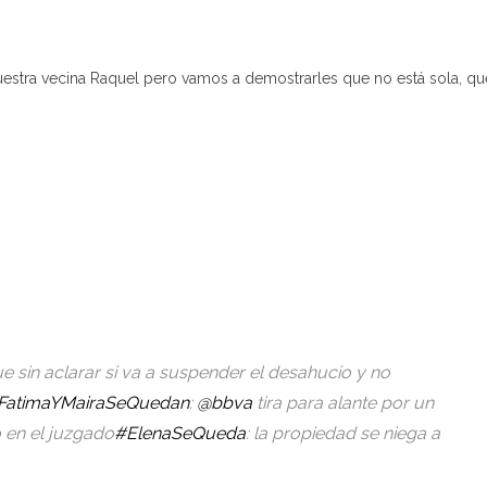
uestra vecina Raquel pero vamos a demostrarles que no está sola, qu
e sin aclarar si va a suspender el desahucio y no
FatimaYMairaSeQuedan
:
@bbva
tira para alante por un
 en el juzgado
#ElenaSeQueda
: la propiedad se niega a