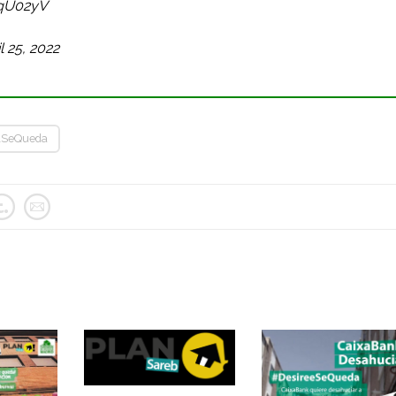
HqU02yV
l 25, 2022
lSeQueda