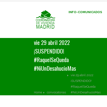
INFO-COMUNICADOS
vie 29 abril 2022
¡SUSPENDIDO!
#RaquelSeQueda
#NiUnDesahucioMas
vie 29 abril 2022
¡SUSPENDIDO!
#RaquelSeQueda
Home
convocatorias
#NiUnDesahucioMas