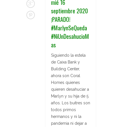
mié 16
septiembre 2020
¡PARADO!
#MarlynSeQueda
#NiUnDesahucioM
as
Siguiendo la estela
de Caixa Bank y
Building Center,
ahora son Coral
Homes quienes
quieren desahuciar a
Marlyn y su hija de 5
años. Los buitres son
todos primos
hermanos y ni la
pandemia ni dejar a