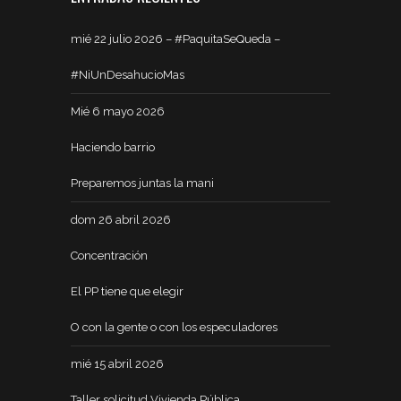
mié 22 julio 2026 – #PaquitaSeQueda –
#NiUnDesahucioMas
Mié 6 mayo 2026
Haciendo barrio
Preparemos juntas la mani
dom 26 abril 2026
Concentración
El PP tiene que elegir
O con la gente o con los especuladores
mié 15 abril 2026
Taller solicitud Vivienda Pública