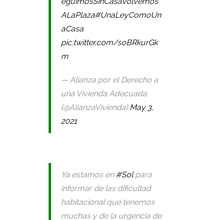
eguimosSinCasaVolvemos
ALaPlaza
#UnaLeyComoUn
aCasa
pic.twitter.com/soBRkurGk
m
— Alianza por el Derecho a
una Vivienda Adecuada
(@AlianzaVivienda)
May 3,
2021
Ya estamos en
#Sol
para
informar de las dificultad
habitacional que tenemos
muchas y de la urgencia de