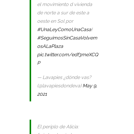
el movimiento d vivienda
de norte a sur de este a
oeste en Sol por
#UnaLeyComoUnaCasa
!
#SeguimosSinCasaVolvem
osALaPlaza
pic.twitter.com/edf3meXCQ
P
— Lavapies ¿dónde vas?
(@lavapiesdondeva)
May 9,
2021
El periplo de Alicia: