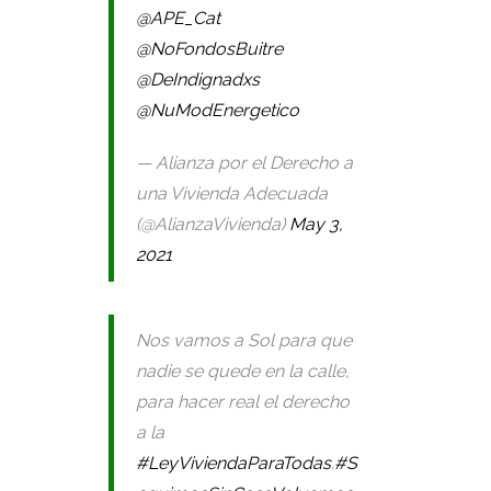
@APE_Cat
@NoFondosBuitre
@DeIndignadxs
@NuModEnergetico
— Alianza por el Derecho a
una Vivienda Adecuada
(@AlianzaVivienda)
May 3,
2021
Nos vamos a Sol para que
nadie se quede en la calle,
para hacer real el derecho
a la
#LeyViviendaParaTodas
.
#S