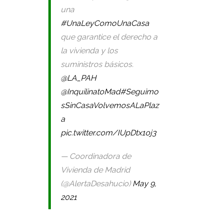
una
#UnaLeyComoUnaCasa
que garantice el derecho a
la vivienda y los
suministros básicos.
@LA_PAH
@InquilinatoMad
#Seguimo
sSinCasaVolvemosALaPlaz
a
pic.twitter.com/IUpDtx1oj3
— Coordinadora de
Vivienda de Madrid
(@AlertaDesahucio)
May 9,
2021