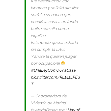
fué desahuciada con
hipoteca y solicitó alquiler
social a su banco que
vendió la casa a un fondo
buitre con ella como
inquilina.
Este fondo quería echarla
sin cumplir la LAU,
Y ahora la quieren juzgar
por ocupación!!
#UnaLeyComoUnaCasa
pic.twitter.com/RL142LPEu
T
— Coordinadora de
Vivienda de Madrid
(@AlertaDesahucio)
May 16,