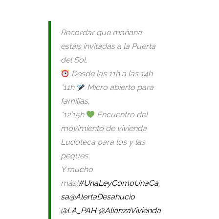
Recordar que mañana
estáis invitadas a la Puerta
del Sol.
Desde las 11h a las 14h
*11h
Micro abierto para
familias.
*12’15h
Encuentro del
movimiento de vivienda
Ludoteca para los y las
peques
Y mucho
más!
#UnaLeyComoUnaCa
sa
@AlertaDesahucio
@LA_PAH
@AlianzaVivienda