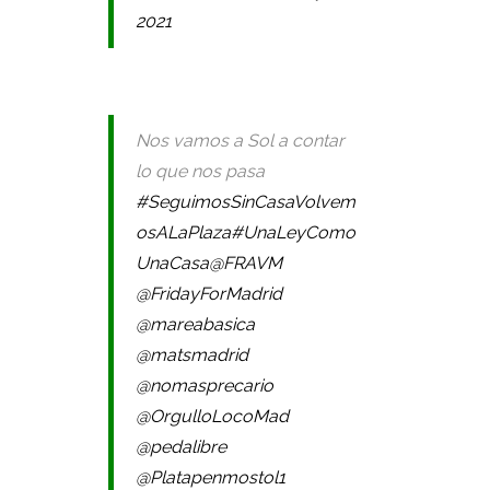
2021
Nos vamos a Sol a contar
lo que nos pasa
#SeguimosSinCasaVolvem
osALaPlaza
#UnaLeyComo
UnaCasa
@FRAVM
@FridayForMadrid
@mareabasica
@matsmadrid
@nomasprecario
@OrgulloLocoMad
@pedalibre
@Platapenmostol1