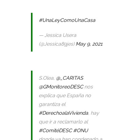
#UnaLeyComoUnaCasa
— Jessica Usera
(@Jessica89jes)
May 9, 2021
S.Olea,
@_CARITAS
@GMonitoreoDESC
nos
explica que España no
garantiza el
#DerechoalaVivienda
, hay
que ir a reclamarlo al
#ComitéDESC
#ONU
donde ya han condenado a