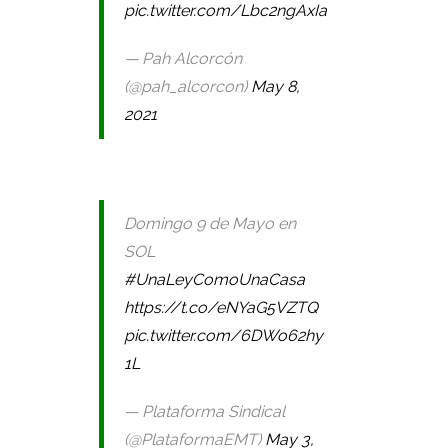
pic.twitter.com/Lbc2ngAxIa
— Pah Alcorcón
(@pah_alcorcon)
May 8,
2021
Domingo 9 de Mayo en
SOL
#UnaLeyComoUnaCasa
https://t.co/eNYaG5VZTQ
pic.twitter.com/6DWo62hy
1L
— Plataforma Sindical
(@PlataformaEMT)
May 3,