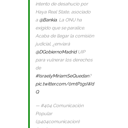
intento de desahucio por
Haya Real State, asociado
a
@Bankia
. La ONU ha
exigido que se paralice.
Acaba de llegar la comisión
judicial, ¿enviará
@DGobiernoMadrid
UIP
para vulnerar los derechos
de
#IsraelyMiriamSeQuedan
?
pic.twitter.com/0mtP1gsWd
Q
— #404 Comunicación
Popular
(@404comunicacion)