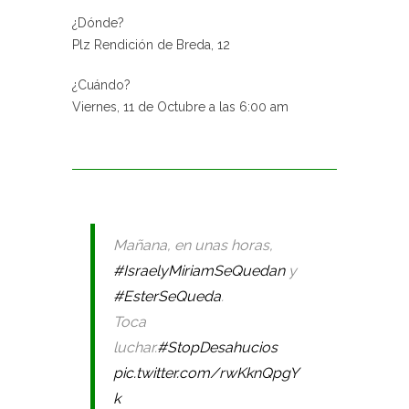
¿Dónde?
Plz Rendición de Breda, 12
¿Cuándo?
Viernes, 11 de Octubre a las 6:00 am
Mañana, en unas horas,
#IsraelyMiriamSeQuedan
y
#EsterSeQueda
.
Toca
luchar.
#StopDesahucios
pic.twitter.com/rwKknQpgY
k