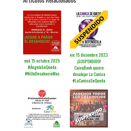
vie 15 diciembre 2023
mié 15 octubre 2025
¡SUSPENDIDO!
#ÁngelaSeQueda
CaixaBank quiere
#NiUnDesahucioMas
desalojar La Canica
#LaCanicaSeQueda