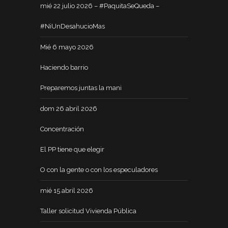
mié 22 julio 2026 – #PaquitaSeQueda –
#NiUnDesahucioMas
Mié 6 mayo 2026
Haciendo barrio
Preparemos juntas la mani
dom 26 abril 2026
Concentración
El PP tiene que elegir
O con la gente o con los especuladores
mié 15 abril 2026
Taller solicitud Vivienda Pública