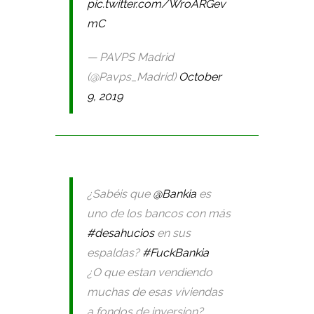
pic.twitter.com/WroARGev
mC
— PAVPS Madrid
(@Pavps_Madrid)
October
9, 2019
¿Sabéis que
@Bankia
es
uno de los bancos con más
#desahucios
en sus
espaldas?
#FuckBankia
¿O que estan vendiendo
muchas de esas viviendas
a fondos de inversion?