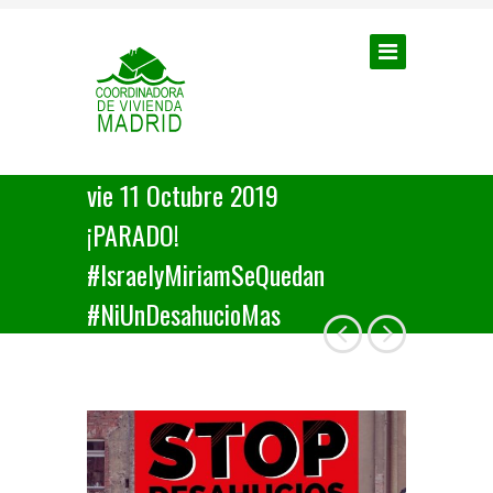
vie 11 Octubre 2019
¡PARADO!
#IsraelyMiriamSeQuedan
#NiUnDesahucioMas