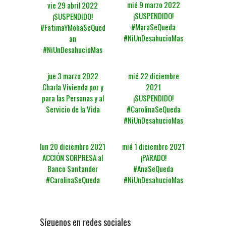
mié 9 marzo 2022
vie 29 abril 2022
¡SUSPENDIDO!
¡SUSPENDIDO!
#MaraSeQueda
#FatimaYMohaSeQued
#NiUnDesahucioMas
an
#NiUnDesahucioMas
jue 3 marzo 2022
mié 22 diciembre
Charla Vivienda por y
2021
para las Personas y al
¡SUSPENDIDO!
Servicio de la Vida
#CarolinaSeQueda
#NiUnDesahucioMas
lun 20 diciembre 2021
mié 1 diciembre 2021
ACCIÓN SORPRESA al
¡PARADO!
Banco Santander
#AnaSeQueda
#CarolinaSeQueda
#NiUnDesahucioMas
Síguenos en redes sociales