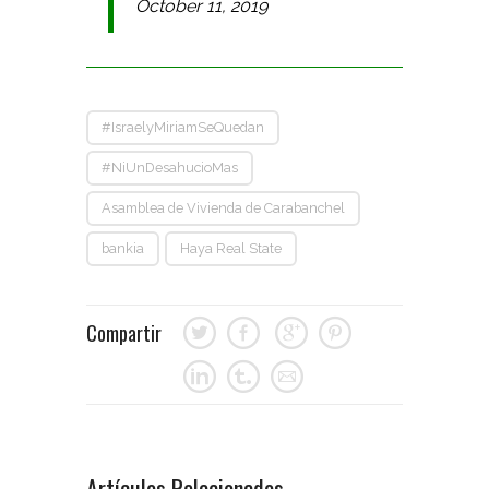
October 11, 2019
#IsraelyMiriamSeQuedan
#NiUnDesahucioMas
Asamblea de Vivienda de Carabanchel
bankia
Haya Real State
Compartir
Artículos Relacionados