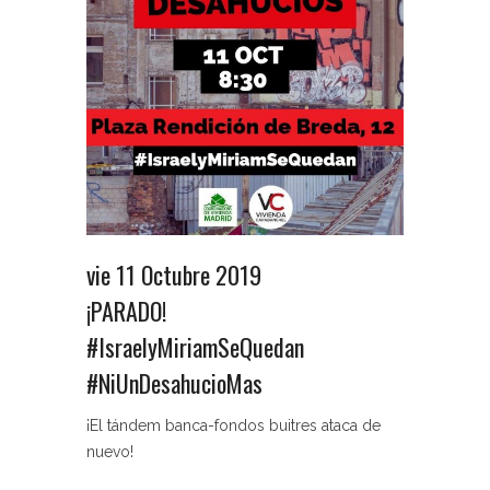
vie 11 Octubre 2019
¡PARADO!
#IsraelyMiriamSeQuedan
#NiUnDesahucioMas
¡El tándem banca-fondos buitres ataca de
nuevo!