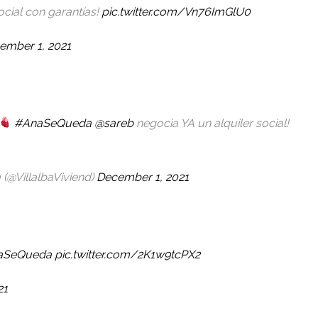
ocial con garantías!
pic.twitter.com/Vn76ImGlU0
ember 1, 2021
#AnaSeQueda
@sareb
negocia YA un alquiler social!
 (@VillalbaViviend)
December 1, 2021
aSeQueda
pic.twitter.com/2K1w9tcPX2
21