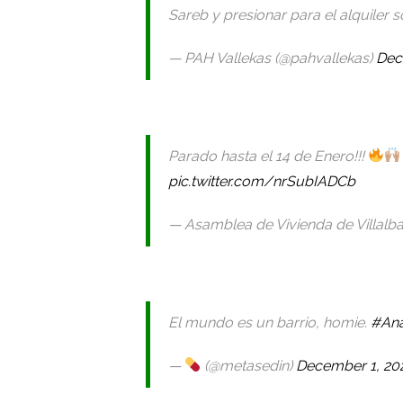
Sareb y presionar para el alquiler s
— PAH Vallekas (@pahvallekas)
Dec
Parado hasta el 14 de Enero!!!
pic.twitter.com/nrSubIADCb
— Asamblea de Vivienda de Villalba
El mundo es un barrio, homie.
#An
—
(@metasedin)
December 1, 20