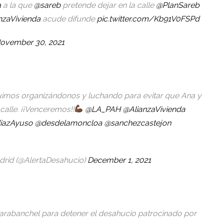
a
a la que
@sareb
pretende dejar en la calle
@PlanSareb
nzaVivienda
acude difunde
pic.twitter.com/Kb91V0FSPd
ovember 30, 2021
uimos organizándonos y luchando para evitar que Ana y
alle. ¡¡Venceremos!!
@LA_PAH
@AlianzaVivienda
iazAyuso
@desdelamoncloa
@sanchezcastejon
drid (@AlertaDesahucio)
December 1, 2021
arabanchel para detener el desahucio patrocinado por