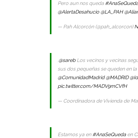
Pero aun nos queda
#AnaSeQued
@AlertaDesahucio
@LA_PAH
@Alia
— Pah Alcorcón (@pah_alcorcon)
N
.
@sareb
Los vecinos y vecinas seg
sus dos pequeñas se queden en la c
@ComunidadMadrid
@MADRID
@Id
pic.twitter.com/MADV9mCVfH
— Coordinadora de Vivienda de Ma
Estamos ya en
#AnaSeQueda
en C