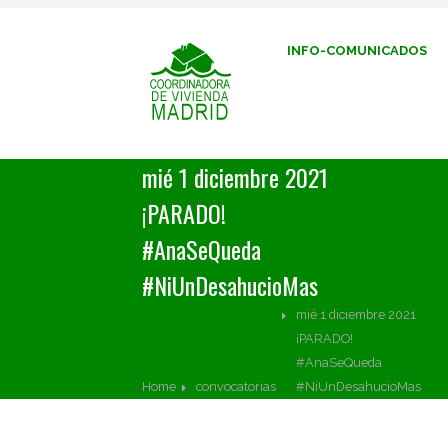
INFO-COMUNICADOS
mié 1 diciembre 2021
¡PARADO!
#AnaSeQueda
#NiUnDesahucioMas
mié 1 diciembre 2021
¡PARADO!
#AnaSeQueda
Home
convocatorias
#NiUnDesahucioMas