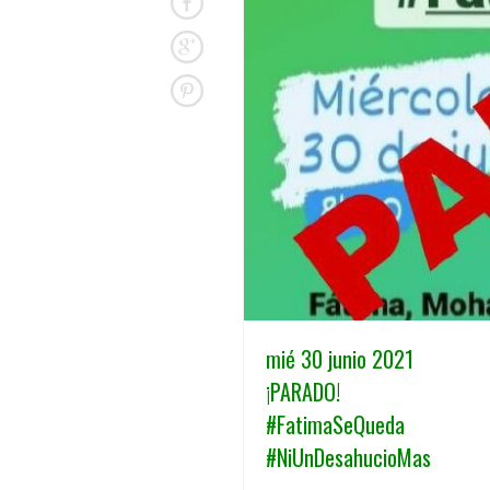
mié 30 junio 2021
¡PARADO!
#FatimaSeQueda
#NiUnDesahucioMas