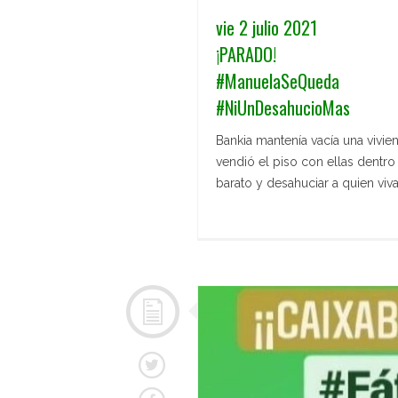
vie 2 julio 2021
¡PARADO!
#ManuelaSeQueda
#NiUnDesahucioMas
Bankia mantenía vacía una vivie
vendió el piso con ellas dentro
barato y desahuciar a quien viv