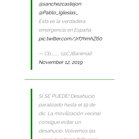
@sanchezcastejon
@Pablo_Iglesias_
Esta es la verdadera
emergencia en España:
pic.twitter.com/Jrf7hmhZ60
— Cb,,,,,,, (@CJBanimal)
November 12, 2019
SÍ SE PUEDE! Desahucio
paralizado hasta el 19 de
dic. La movilización vecinal
consigue evitar un
desahucio. Volvemos las