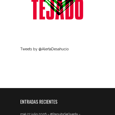
Tweets by @AlertaDesahucio
ENTRADAS RECIENTES
mié 22 julio 2026 – #PaquitaSeQueda –