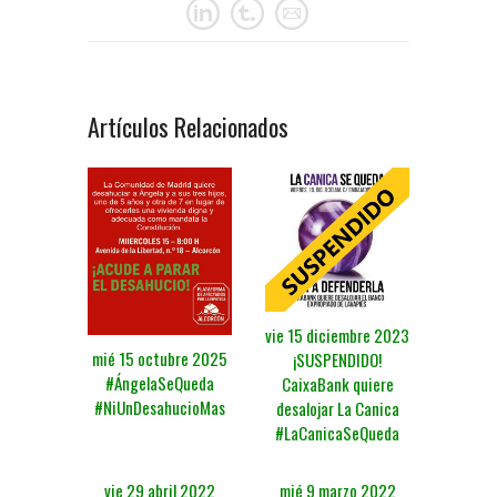
Artículos Relacionados
vie 15 diciembre 2023
mié 15 octubre 2025
¡SUSPENDIDO!
#ÁngelaSeQueda
CaixaBank quiere
#NiUnDesahucioMas
desalojar La Canica
#LaCanicaSeQueda
vie 29 abril 2022
mié 9 marzo 2022