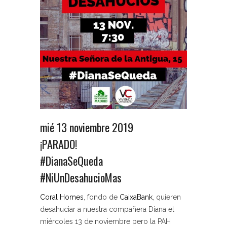
mié 13 noviembre 2019
¡PARADO!
#DianaSeQueda
#NiUnDesahucioMas
Coral Homes
, fondo de
CaixaBank
, quieren
desahuciar a n
uestra compañera Diana el
miércoles 13 de noviembre pero la PAH