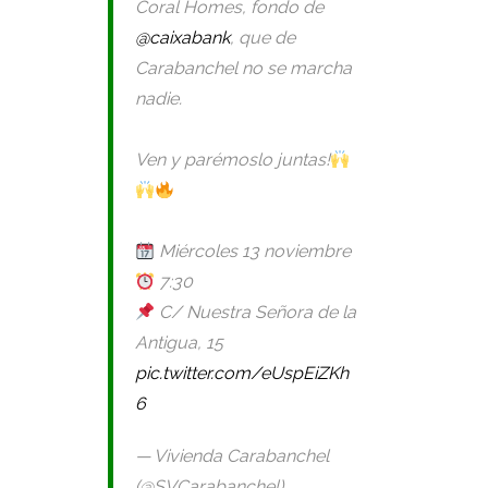
Coral Homes, fondo de
@caixabank
, que de
Carabanchel no se marcha
nadie.
Ven y parémoslo juntas!
Miércoles 13 noviembre
7:30
C/ Nuestra Señora de la
Antigua, 15
pic.twitter.com/eUspEiZKh
6
— Vivienda Carabanchel
(@SVCarabanchel)