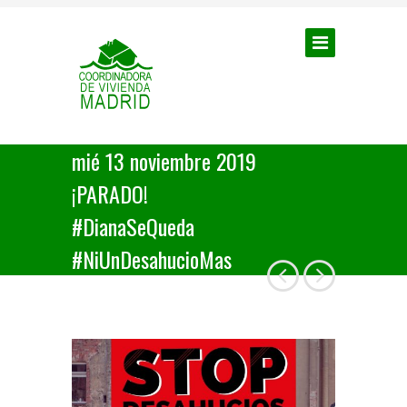
mié 13 noviembre 2019
¡PARADO!
#DianaSeQueda
#NiUnDesahucioMas