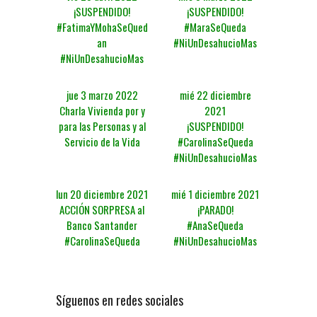
¡SUSPENDIDO!
¡SUSPENDIDO!
#FatimaYMohaSeQued
#MaraSeQueda
an
#NiUnDesahucioMas
#NiUnDesahucioMas
jue 3 marzo 2022
mié 22 diciembre
Charla Vivienda por y
2021
para las Personas y al
¡SUSPENDIDO!
Servicio de la Vida
#CarolinaSeQueda
#NiUnDesahucioMas
lun 20 diciembre 2021
mié 1 diciembre 2021
ACCIÓN SORPRESA al
¡PARADO!
Banco Santander
#AnaSeQueda
#CarolinaSeQueda
#NiUnDesahucioMas
Síguenos en redes sociales