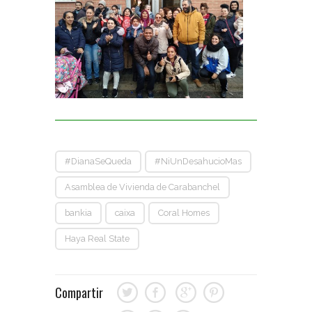
#DianaSeQueda
#NiUnDesahucioMas
Asamblea de Vivienda de Carabanchel
bankia
caixa
Coral Homes
Haya Real State
Compartir