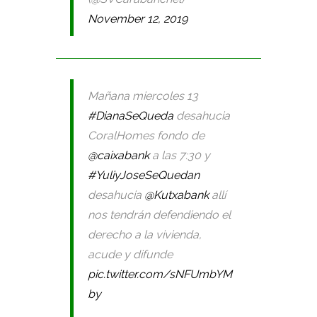
November 12, 2019
Mañana miercoles 13
#DianaSeQueda
desahucia
CoralHomes fondo de
@caixabank
a las 7:30 y
#YuliyJoseSeQuedan
desahucia
@Kutxabank
allí
nos tendrán defendiendo el
derecho a la vivienda,
acude y difunde
pic.twitter.com/sNFUmbYM
by