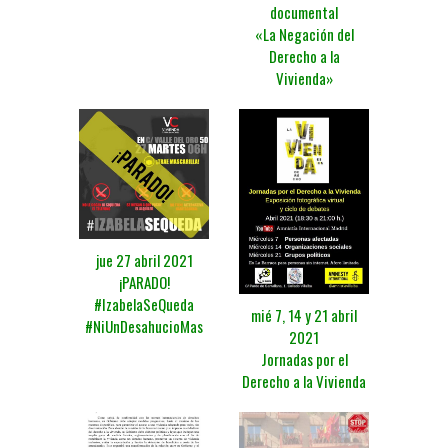
documental
«La Negación del
Derecho a la
Vivienda»
jue 27 abril 2021
¡PARADO!
#IzabelaSeQueda
mié 7, 14 y 21 abril
#NiUnDesahucioMas
2021
Jornadas por el
Derecho a la Vivienda