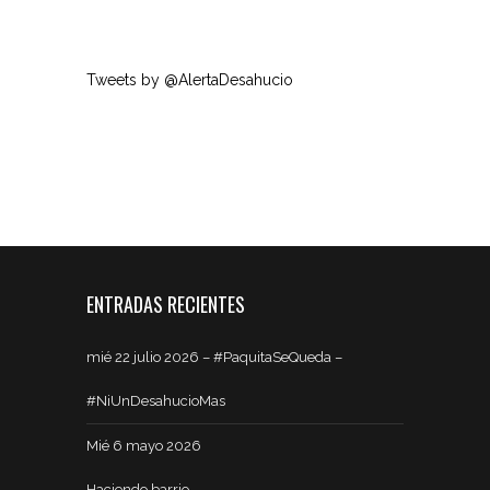
Tweets by @AlertaDesahucio
ENTRADAS RECIENTES
mié 22 julio 2026 – #PaquitaSeQueda –
#NiUnDesahucioMas
Mié 6 mayo 2026
Haciendo barrio