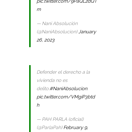
pic.twitter.com/9PaQL2dQT
m
— Nani Absolución
(@NaniAbsolucion)
January
26, 2023
Defender el derecho a la
vivienda no es
delito.
#NaniAbsolucion
.
pic.twitter.com/VMgiP3btd
h
— PAH PARLA (oficial)
(@ParlaPah)
February 9,