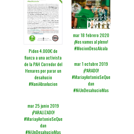
mar 18 febrero 2020
¡Nos vamos al pleno!
#MocionDescAlcala
Piden 4.000€ de
fianza a una activista
mar 1 octubre 2019
de la PAH Corredor del
¡PARADO!
Henares por parar un
#MariayAntonioSeQue
desahucio
dan
#NaniAbsolucion
#NiUnDesahucioMas
mar 25 junio 2019
¡PARALIZADO!
#MariayAntonioSeQue
dan
#NiUnDesahucioMas