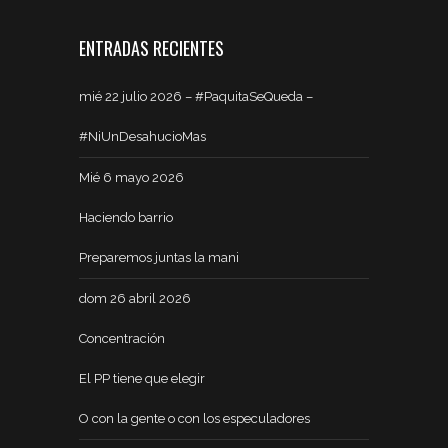
ENTRADAS RECIENTES
mié 22 julio 2026 – #PaquitaSeQueda –
#NiUnDesahucioMas
Mié 6 mayo 2026
Haciendo barrio
Preparemos juntas la mani
dom 26 abril 2026
Concentración
El PP tiene que elegir
O con la gente o con los especuladores