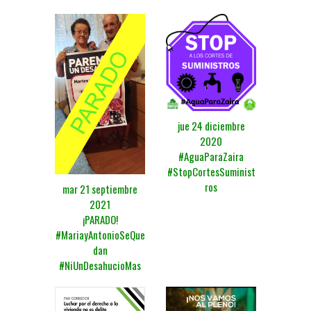
jue 24 diciembre
2020
#AguaParaZaira
#StopCortesSuminist
ros
mar 21 septiembre
2021
¡PARADO!
#MariayAntonioSeQue
dan
#NiUnDesahucioMas