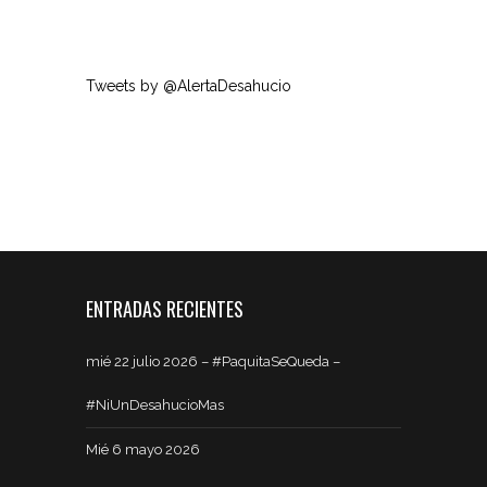
Tweets by @AlertaDesahucio
ENTRADAS RECIENTES
mié 22 julio 2026 – #PaquitaSeQueda –
#NiUnDesahucioMas
Mié 6 mayo 2026