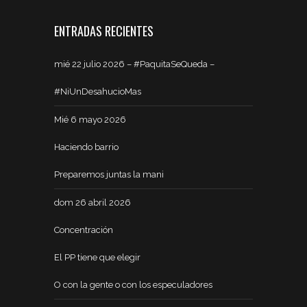
ENTRADAS RECIENTES
mié 22 julio 2026 – #PaquitaSeQueda –
#NiUnDesahucioMas
Mié 6 mayo 2026
Haciendo barrio
Preparemos juntas la mani
dom 26 abril 2026
Concentración
El PP tiene que elegir
O con la gente o con los especuladores