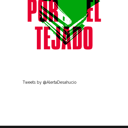
Tweets by @AlertaDesahucio