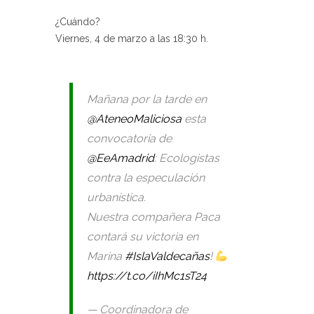
¿Cuándo?
Viernes, 4 de marzo a las 18:30 h.
Mañana por la tarde en
@AteneoMaliciosa
esta
convocatoria de
@EeAmadrid
: Ecologistas
contra la especulación
urbanística.
Nuestra compañera Paca
contará su victoria en
Marina
#IslaValdecañas
!
https://t.co/iIhMc1sT24
— Coordinadora de