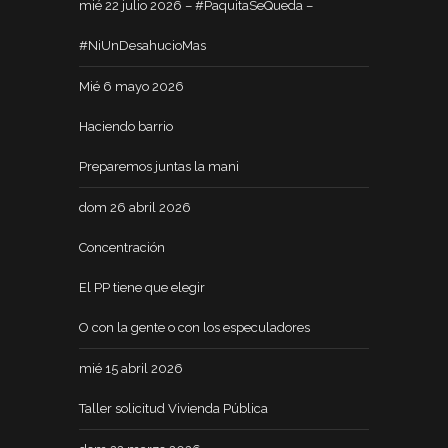
mié 22 julio 2026 – #PaquitaSeQueda –
#NiUnDesahucioMas
Mié 6 mayo 2026
Haciendo barrio
Preparemos juntas la mani
dom 26 abril 2026
Concentración
El PP tiene que elegir
O con la gente o con los especuladores
mié 15 abril 2026
Taller solicitud Vivienda Pública