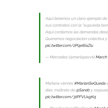
Aquí tenemos un claro ejemplo de 
sus contratos con la "supuesta boni
Aqui contamos las demandas des
Queremos negociación colectiva y 
pic.twitter.com/2PqeI6aZiu
— Mercedes (@merlopezvk)
March 
Mañana viernes
#MarianSeQueda
e
días: maltrato de
@Sareb
y respues
pic.twitter.com/3tPFVUxgKq