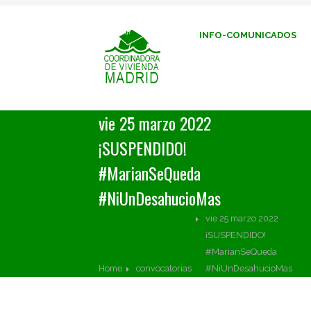
INFO-COMUNICADOS
vie 25 marzo 2022
¡SUSPENDIDO!
#MarianSeQueda
#NiUnDesahucioMas
vie 25 marzo 2022
¡SUSPENDIDO!
#MarianSeQueda
Home
convocatorias
#NiUnDesahucioMas