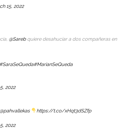
ch 15, 2022
cia,
@Sareb
quiere desahuciar a dos compañeras en
#SaraSeQueda
#MarianSeQueda
5, 2022
@pahvallekas
https://t.co/xHqt3dSZfp
5, 2022