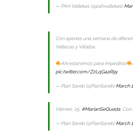
— PAH Vallekas (@pahvallekas)
Mar
Con apenas una semana de diferen
Vallecas y Villalba.
Ahí estaremos para impedirlo!
pic.twitter.com/ZzLqG4aR9y
— Plan Sareb (@PlanSareb)
March 1
Viernes, 25,
#MarianSeQueda
. Con
— Plan Sareb (@PlanSareb)
March 1