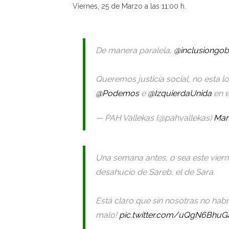
Viernes, 25 de Marzo a las 11:00 h.
De manera paralela,
@inclusiongob
Queremos justicia social, no esta l
@Podemos
e
@IzquierdaUnida
en e
— PAH Vallekas (@pahvallekas)
Mar
Una semana antes, o sea este vier
desahucio de Sareb, el de Sara.
Está claro que sin nosotras no hab
malo!
pic.twitter.com/uQgN6BhuG