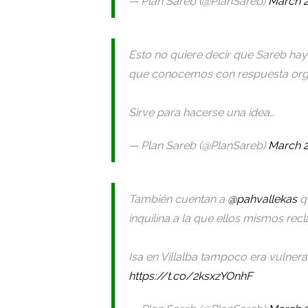
— Plan Sareb (@PlanSareb)
March 2
Esto no quiere decir que Sareb ha
que conocemos con respuesta org
Sirve para hacerse una idea…
— Plan Sareb (@PlanSareb)
March 2
También cuentan a
@pahvallekas
qu
inquilina a la que ellos mismos rec
Isa en Villalba tampoco era vulner
https://t.co/2ksxzYOnhF