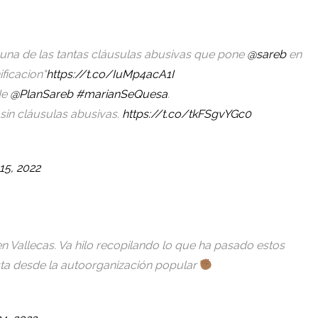
una de las tantas cláusulas abusivas que pone
@sareb
en
ficacion"
https://t.co/IuMp4acA1I
de
@PlanSareb
#marianSeQuesa
.
sin cláusulas abusivas.
https://t.co/tkFSgvYGc0
15, 2022
n Vallecas. Va hilo recopilando lo que ha pasado estos
ta desde la autoorganización popular