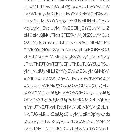
JTIwMTIlMjByZWdpb25hbGVzJTIwY2VsZW
JyYWRhcyUyQzEwJTIwYSVDMyVCMW9zJ
TIwZGUlMjBoaXN0b3JpYSUyMHklMjBOb2R
vcyUyMHBvciUyMHRvZGElMjBsYSUyMHJlZ
2klQzMlQjNuJTIwaGFjZW4lMjBkZSUyMCUz
Q2ElMjBocmVmJTNEJTIyaHR0cHMlM0ElMk
YlMkZ0d2l0dGVyLmNvbSUyRkxBX1BBSCU
zRnJlZl9zcmMlM0R0d3NyYyUyNTVFdGZ3
JTIyJTNFJTQwTEFfUEFIJTNDJTJGYSUzRSU
yMHNlciUyMHJlZmVyZW50ZSUyMGNvbW
8lMjBNb3ZpbWllbnRvJTIwUG9wdWxhci4lM
0NiciUzRSVFMiU5QyU4QSVGMCU5RiU5MiU
5QSVGMCU5RiU5MiVBQSVGMCU5RiU5MiU5
QSVGMCU5RiU5MSU4RiUyMCUzQ2ElMjBoc
mVmJTNEJTIyaHR0cHMlM0ElMkYlMkZ0Lm
NvJTJGMlRiUkZtaUg1QiUyMiUzRXBpYy50d2
l0dGVyLmNvbSUyRjJUYlJGbWlINUIlM0MlM
kZhJTNFJTNDJTJGcCUzRSUyNm1kYXNoJT