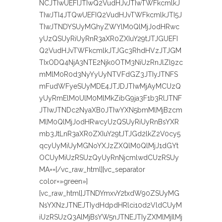
NCJTIwUEFIJTIwQ2VudHJvJTIwTWFkcmlkJ
TIwJTI4JTQwUEFIQ2VudHJvTWFkcmlkJTI5J
TIwJTNDYSUyMGhyZWYlM0QlMjJodHRwc
yUzQSUyRiUyRnR3aXR0ZXIuY29tJTJGUEFI
Q2VudHJvTWFkcmlkJTJGc3RhdHVzJTJGM
TIxODQ4NjA3NTE2Njk0OTM3NiUzRnJlZl9zc
mMlM0R0d3NyYyUyNTVFdGZ3JTIyJTNFS
mFudWFyeSUyMDE4JTJDJTIwMjAyMCUzQ
yUyRmElM0UlM0MlMkZibG9ja3F1b3RlJTNF
JTIwJTNDc2NyaXB0JTIwYXN5bmMlMjBzcm
MlM0QlMjJodHRwcyUzQSUyRiUyRnBsYXR
mb3JtLnR3aXR0ZXIuY29tJTJGd2lkZ2V0cy5
qcyUyMiUyMGNoYXJzZXQlM0QlMjJ1dGYt
OCUyMiUzRSUzQyUyRnNjcmlwdCUzRSUy
MA==[/vc_raw_html][vc_separator
color=»green»]
[vc_raw_html]JTNDYmxvY2txdW90ZSUyMG
NsYXNzJTNEJTIydHdpdHRlci10d2VldCUyM
iUzRSUzQ3AlMjBsYW5nJTNEJTIyZXMlMjIlMj