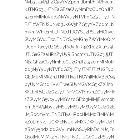
Nvb3JkaW5hZG9yYVZpdmllbmRhTWFkcml
kJTNGc3JjJTNEaGFzaCUyNmFtcCUzQnJlZl
9zcmMlM0R0d3NyYyUyNTVFdGZ3JTIyJTN
FJTIzWFhJSUNvb3JkaW5hZG9yYVZpdmllb
mRhTWFkcmlkJTNDJTJGYSUzRSUyMGhve
SUyMGVuJTIwJTNDYSUyMGhyZWYlM0QlM
jJodHRwcyUzQSUyRiUyRnR3aXR0ZXIuY29t
JTJGaGFzaHRhZyUyRlBhcmxhJTNGc3JjJT
NEaGFzaCUyNmFtcCUzQnJlZl9zcmMlM0R
0d3NyYyUyNTVFdGZ3JTIyJTNFJTIzUGFyb
GElM0MlMkZhJTNFJTIwJTNDYnIlM0VBcG95
byUyMG11dHVvJTIweSUyMGVtcG9kZXJhb
WllbnRvLiUzQ2JyJTNFVGVtYmxhZCUyMHF
1ZSUyMG5vcyUyMGVzdGFtb3MlMjBvcmdh
bml6YW5kbyUyMSUyMSUyMSUyMCUzQ2E
lMjBocmVmJTNEJTIyaHR0cHMlM0ElMkYlM
kZ0LmNvJTJGWENyU0lyMXRDWiUyMiUzR
XBpYy50d2l0dGVyLmNvbSUyRlhDclNJcjF0
Q1olM0MlMkZhJTNFJTNDJTJGcCUzRSUyN