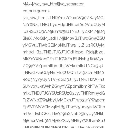
MA==[/vc_raw_html][vc_separator
color=»green»]
[vc_raw_html]JTNDYmxvY2txdW90ZSUyMG
NsYXNzJTNEJTIydHdpdHRlci10d2VldCUyM
iUzRSUzQ3AlMjBsYW5nJTNEJTIyZXMlMjIlMj
BkaXIlM0QlMjJsdHIlMjIlM0VBJTIwdG9wZSU
yMGVuJTIwbGElM0NhJTIwaHJlZiUzRCUyM
mh0dHBzJTNBJTJGJTJGdHdpdHRlci5jb20l
MkZoYXNodGFnJTJGWFhJSUNvb3JkaW5h
ZG9yYVZpdmllbmRhTWFkcmlkJTNGc3JjJ
TNEaGFzaCUyNmFtcCUzQnJlZl9zcmMlM0
R0d3NyYyUyNTVFdGZ3JTIyJTNFJTIzWFhJ
SUNvb3JkaW5hZG9yYVZpdmllbmRhTWFkc
mlkJTNDJTJGYSUzRSUzQ2JyJTNFRm9ydG
FsZWNpZW5kbyUyMGxhJTIwb3JnYW5pem
FjaSVDMyVCM24lMjB5JTIwY29uc29saWRhb
mRvJTIwbGFzJTIwY29taXNpb25lcyUyMHkl
MjBncnVwb3MlMjBkZSUyMHRyYWJham8uJ
TNDYnIlM0UlM0NiciUzRUVuJTIwTWFkcmlk