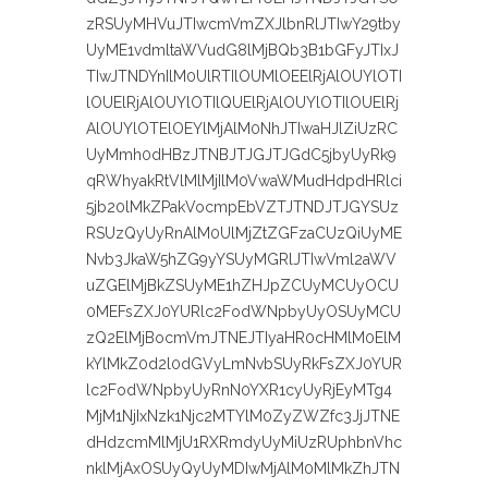
zRSUyMHVuJTIwcmVmZXJlbnRlJTIwY29tby
UyME1vdmltaWVudG8lMjBQb3B1bGFyJTIxJ
TIwJTNDYnIlM0UlRTIlOUMlOEElRjAlOUYlOTI
lOUElRjAlOUYlOTIlQUElRjAlOUYlOTIlOUElRj
AlOUYlOTElOEYlMjAlM0NhJTIwaHJlZiUzRC
UyMmh0dHBzJTNBJTJGJTJGdC5jbyUyRk9
qRWhyakRtVlMlMjIlM0VwaWMudHdpdHRlci
5jb20lMkZPakVocmpEbVZTJTNDJTJGYSUz
RSUzQyUyRnAlM0UlMjZtZGFzaCUzQiUyME
Nvb3JkaW5hZG9yYSUyMGRlJTIwVml2aWV
uZGElMjBkZSUyME1hZHJpZCUyMCUyOCU
0MEFsZXJ0YURlc2FodWNpbyUyOSUyMCU
zQ2ElMjBocmVmJTNEJTIyaHR0cHMlM0ElM
kYlMkZ0d2l0dGVyLmNvbSUyRkFsZXJ0YUR
lc2FodWNpbyUyRnN0YXR1cyUyRjEyMTg4
MjM1NjIxNzk1Njc2MTYlM0ZyZWZfc3JjJTNE
dHdzcmMlMjU1RXRmdyUyMiUzRUphbnVhc
nklMjAxOSUyQyUyMDIwMjAlM0MlMkZhJTN