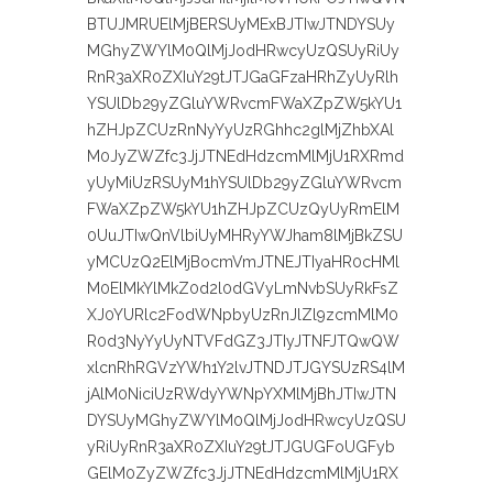
BTUJMRUElMjBERSUyMExBJTIwJTNDYSUy
MGhyZWYlM0QlMjJodHRwcyUzQSUyRiUy
RnR3aXR0ZXIuY29tJTJGaGFzaHRhZyUyRlh
YSUlDb29yZGluYWRvcmFWaXZpZW5kYU1
hZHJpZCUzRnNyYyUzRGhhc2glMjZhbXAl
M0JyZWZfc3JjJTNEdHdzcmMlMjU1RXRmd
yUyMiUzRSUyM1hYSUlDb29yZGluYWRvcm
FWaXZpZW5kYU1hZHJpZCUzQyUyRmElM
0UuJTIwQnVlbiUyMHRyYWJham8lMjBkZSU
yMCUzQ2ElMjBocmVmJTNEJTIyaHR0cHMl
M0ElMkYlMkZ0d2l0dGVyLmNvbSUyRkFsZ
XJ0YURlc2FodWNpbyUzRnJlZl9zcmMlM0
R0d3NyYyUyNTVFdGZ3JTIyJTNFJTQwQW
xlcnRhRGVzYWh1Y2lvJTNDJTJGYSUzRS4lM
jAlM0NiciUzRWdyYWNpYXMlMjBhJTIwJTN
DYSUyMGhyZWYlM0QlMjJodHRwcyUzQSU
yRiUyRnR3aXR0ZXIuY29tJTJGUGFoUGFyb
GElM0ZyZWZfc3JjJTNEdHdzcmMlMjU1RX