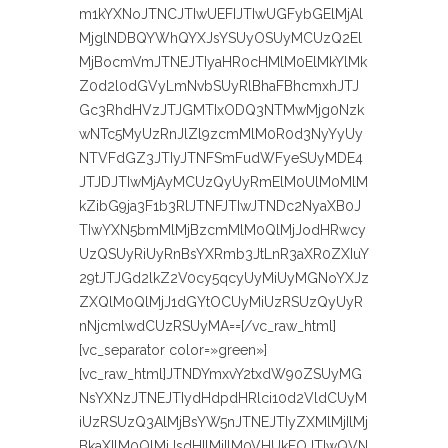
m1kYXNoJTNCJTIwUEFIJTIwUGFybGElMjAl
MjglNDBQYWhQYXJsYSUyOSUyMCUzQ2El
MjBocmVmJTNEJTIyaHR0cHMlM0ElMkYlMk
Z0d2l0dGVyLmNvbSUyRlBhaFBhcmxhJTJ
Gc3RhdHVzJTJGMTIxODQ3NTMwMjg0Nzk
wNTc5MyUzRnJlZl9zcmMlM0R0d3NyYyUy
NTVFdGZ3JTIyJTNFSmFudWFyeSUyMDE4
JTJDJTIwMjAyMCUzQyUyRmElM0UlM0MlM
kZibG9ja3F1b3RlJTNFJTIwJTNDc2NyaXB0J
TIwYXN5bmMlMjBzcmMlM0QlMjJodHRwcy
UzQSUyRiUyRnBsYXRmb3JtLnR3aXR0ZXIuY
29tJTJGd2lkZ2V0cy5qcyUyMiUyMGNoYXJz
ZXQlM0QlMjJ1dGYtOCUyMiUzRSUzQyUyR
nNjcmlwdCUzRSUyMA==[/vc_raw_html]
[vc_separator color=»green»]
[vc_raw_html]JTNDYmxvY2txdW90ZSUyMG
NsYXNzJTNEJTIydHdpdHRlci10d2VldCUyM
iUzRSUzQ3AlMjBsYW5nJTNEJTIyZXMlMjIlMj
BkaXIlM0QlMjJsdHIlMjIlM0VHUkFOJTIwQVN