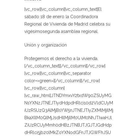
[vc_row][vc_column][vc_column_text]El
sábado 18 de enero la Coordinadora
Regional de Vivienda de Madrid celebra su
vigésimosegunda asamblea regional.
Unión y organización
Protegemos el derecho a la vivienda.
[/vc_column_text][/vc_column][/vc_row]
[vc_row][vc_column][vc_separator
color=»green»][/vc_column][/vc_row]
[vc_row][vc_column]
[vc_raw_html]JTNDYmxvY2txdW90ZSUyMG
NsYXNzJTNEJTIydHdpdHRlci10d2VldCUyM
iUzRSUzQ3AlMjBsYW5nJTNEJTIyZXMlMjIlMj
BkaXIlM0QlMjJsdHIlMjIlM0UlM0NhJTIwaHJl
ZiUzRCUyMmh0dHBzJTNBJTJGJTJGdHdp
dHRlci5jb20lMkZoYXNodGFnJTJGWFhJSU