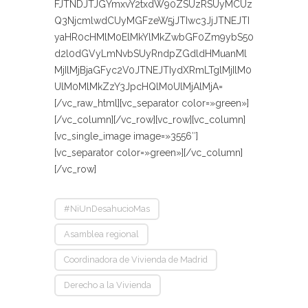
FJTNDJTJGYmxvY2txdW90ZSUzRSUyMCUz
Q3NjcmlwdCUyMGFzeW5jJTIwc3JjJTNEJTI
yaHR0cHMlM0ElMkYlMkZwbGF0Zm9ybS50
d2l0dGVyLmNvbSUyRndpZGdldHMuanMl
MjIlMjBjaGFyc2V0JTNEJTIydXRmLTglMjIlM0
UlM0MlMkZzY3JpcHQlM0UlMjAlMjA=
[/vc_raw_html][vc_separator color=»green»]
[/vc_column][/vc_row][vc_row][vc_column]
[vc_single_image image=»3556″]
[vc_separator color=»green»][/vc_column]
[/vc_row]
#NiUnDesahucioMas
Asamblea regional
Coordinadora de Vivienda de Madrid
Derecho a la Vivienda