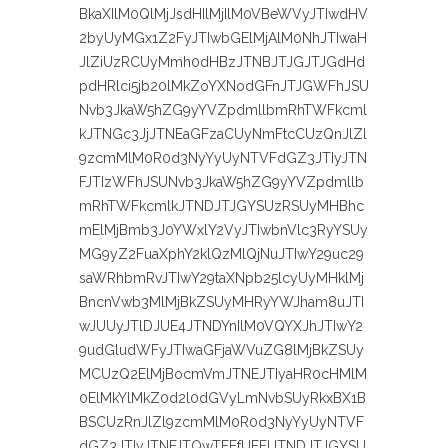
BkaXIlM0QlMjJsdHIlMjIlM0VBeWVyJTIwdHV
2byUyMGx1Z2FyJTIwbGElMjAlM0NhJTIwaH
JlZiUzRCUyMmh0dHBzJTNBJTJGJTJGdHd
pdHRlci5jb20lMkZoYXNodGFnJTJGWFhJSU
Nvb3JkaW5hZG9yYVZpdmllbmRhTWFkcml
kJTNGc3JjJTNEaGFzaCUyNmFtcCUzQnJlZl
9zcmMlM0R0d3NyYyUyNTVFdGZ3JTIyJTN
FJTIzWFhJSUNvb3JkaW5hZG9yYVZpdmllb
mRhTWFkcmlkJTNDJTJGYSUzRSUyMHBhc
mElMjBmb3J0YWxlY2VyJTIwbnVlc3RyYSUy
MG9yZ2FuaXphY2klQzMlQjNuJTIwY29uc29
saWRhbmRvJTIwY29taXNpb25lcyUyMHklMj
BncnVwb3MlMjBkZSUyMHRyYWJham8uJTI
wJUUyJTlDJUE4JTNDYnIlM0VQYXJhJTIwY2
9udGludWFyJTIwaGFjaWVuZG8lMjBkZSUy
MCUzQ2ElMjBocmVmJTNEJTIyaHR0cHMlM
0ElMkYlMkZ0d2l0dGVyLmNvbSUyRkxBX1B
BSCUzRnJlZl9zcmMlM0R0d3NyYyUyNTVF
dGZ3JTIyJTNFJTQwTEFfUEFIJTNDJTJGYSU