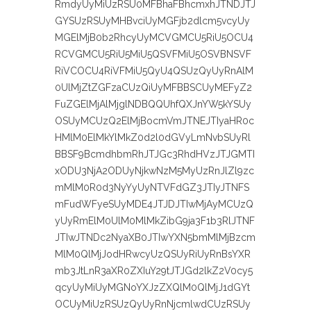
RmdyUyMiUzRSU0MFBhaFBhcmxhJTNDJTJ
GYSUzRSUyMHBvciUyMGFjb2dlcm5vcyUy
MGElMjB0b2RhcyUyMCVGMCU5RiU5OCU4
RCVGMCU5RiU5MiU5QSVFMiU5OSVBNSVF
RiVCOCU4RiVFMiU5QyU4QSUzQyUyRnAlM
0UlMjZtZGFzaCUzQiUyMFBBSCUyMEFyZ2
FuZGElMjAlMjglNDBQQUhfQXJnYW5kYSUy
OSUyMCUzQ2ElMjBocmVmJTNEJTIyaHR0c
HMlM0ElMkYlMkZ0d2l0dGVyLmNvbSUyRl
BBSF9BcmdhbmRhJTJGc3RhdHVzJTJGMTI
xODU3NjA2ODUyNjkwNzM5MyUzRnJlZl9zc
mMlM0R0d3NyYyUyNTVFdGZ3JTIyJTNFS
mFudWFyeSUyMDE4JTJDJTIwMjAyMCUzQ
yUyRmElM0UlM0MlMkZibG9ja3F1b3RlJTNF
JTIwJTNDc2NyaXB0JTIwYXN5bmMlMjBzcm
MlM0QlMjJodHRwcyUzQSUyRiUyRnBsYXR
mb3JtLnR3aXR0ZXIuY29tJTJGd2lkZ2V0cy5
qcyUyMiUyMGNoYXJzZXQlM0QlMjJ1dGYt
OCUyMiUzRSUzQyUyRnNjcmlwdCUzRSUy