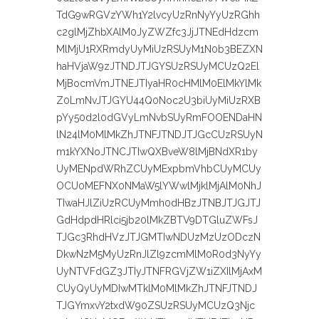
TdG9wRGVzYWh1Y2lvcyUzRnNyYyUzRGhh
c2glMjZhbXAlM0JyZWZfc3JjJTNEdHdzcm
MlMjU1RXRmdyUyMiUzRSUyM1N0b3BEZXN
haHVjaW9zJTNDJTJGYSUzRSUyMCUzQ2El
MjBocmVmJTNEJTIyaHR0cHMlM0ElMkYlMk
Z0LmNvJTJGYU44Q0Noc2U3biUyMiUzRXB
pYy50d2l0dGVyLmNvbSUyRmFOOENDaHN
lN24lM0MlMkZhJTNFJTNDJTJGcCUzRSUyN
m1kYXNoJTNCJTIwQXBveW8lMjBNdXR1by
UyMENpdWRhZCUyMExpbmVhbCUyMCUy
OCU0MEFNX0NMaW5lYWwlMjklMjAlM0NhJ
TIwaHJlZiUzRCUyMmh0dHBzJTNBJTJGJTJ
GdHdpdHRlci5jb20lMkZBTV9DTGluZWFsJ
TJGc3RhdHVzJTJGMTIwNDUzMzUzODczN
DkwNzM5MyUzRnJlZl9zcmMlM0R0d3NyYy
UyNTVFdGZ3JTIyJTNFRGVjZW1iZXIlMjAxM
CUyQyUyMDIwMTklM0MlMkZhJTNFJTNDJ
TJGYmxvY2txdW90ZSUzRSUyMCUzQ3Njc