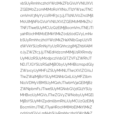
vbSUyRmhhc2h0YWclMkZFbGVuYVNlUXVl
ZGElM0ZzcmMlM0RoYXNoJTI2YW1wJTNC
cmVmX3NyYyUzRHR3c3JjJTI1NUV0ZnclMjIl
M0UlMjNFbGVuYVNlUXVlZGElM0MlMkZhJ
TNFJTIweSUyMCUzQ2ElMjBocmVmJTNEJTI
yaHR0cHMlM0ElMkYlMkZ0d2l0dGVyLmNv
bSUyRmhhc2h0YWclMkZHaXNlbGxpU2VR
dWVkYSUzRnNyYyUzRGhhc2glMjZhbXAlM
0JyZWZfc3JjJTNEdHdzcmMlMjU1RXRmdy
UyMiUzRSUyM0dpc2VsbGlTZVF1ZWRhJT
NDJTJGYSUzRS4lMjBObyUyMHBlcm1pdGly
ZW1vcyUyMHF1ZSUyMHNlJTIwcXVlZGVuJ
TIwZW4lMjBsYSUyMGNhbGxlLiUyMFZlbm
NlciVDMyVBMSUyMGxhJTIwbHVjaGElMjB2
ZWNpbmFsJTIweSUyMGNvbGVjdGl2YSUy
MHBvciUyMGVsJTIwZGVyZWNobyUyMGEl
MjBsYSUyMHZpdmllbmRhLiUyMCUzQ2ElMj
BocmVmJTNEJTIyaHR0cHMlM0ElMkYlMkZ
0d2l0dGVyLmNvbSUyRmhhc2h0YWclMkZ