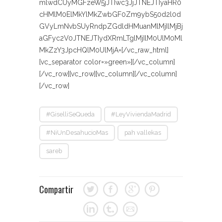
mlwdCUyMGFzeW5jJTIwc3JjJTNEJTIyaHR0
cHMlM0ElMkYlMkZwbGF0Zm9ybS50d2l0d
GVyLmNvbSUyRndpZGdldHMuanMlMjIlMjBj
aGFyc2V0JTNEJTIydXRmLTglMjIlM0UlM0Ml
MkZzY3JpcHQlM0UlMjA=[/vc_raw_html]
[vc_separator color=»green»][/vc_column]
[/vc_row][vc_row][vc_column][/vc_column]
[/vc_row]
#GiselliSeQueda
#LeyViviendaMadrid
#NiUnDesahucioMas
pah vallekas
sareb
Compartir