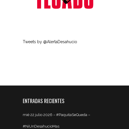
Tweets by @AlertaDesahucio
ENTRADAS RECIENTES
mié 22 julio 2026 – #PaquitaSeQueda –
#NiUnDesahucioMas