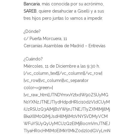
Bancaria
, más conocida por su acrónimo,
SAREB
, ​​quiere desahuciar a Giselli y a sus
tres hijos pero juntas lo vamos a impedir.
¿Dónde?
c/ Puerta Morcuera, 11
Cercanías Asamblea de Madrid – Entrevías
¿Cuándo?
Miércoles, 11 de Diciembre a las 9:30 h.
[/vc_column_text][/vc_column][/vc_row]
[vc_row][vc_column][vc_separator
color=»green»]
[vc_raw_html]JTNDYmxvY2txdW90ZSUyMG
NsYXNzJTNEJTIydHdpdHRlci10d2VldCUyM
iUzRSUzQ3AlMjBsYW5nJTNEJTIyZXMlMjIlMj
BkaXIlM0QlMjJsdHIlMjIlM0VNYSVDMyVCM
WFuYSUyQyUyMCUzQ2ElMjBocmVmJTNEJ
TIyaHR0cHMlM0ElMkYlMkZ0d2l0dGVyLmN