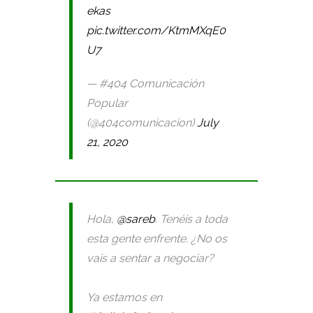
ekas
pic.twitter.com/KtmMXqE0
U7
— #404 Comunicación
Popular
(@404comunicacion)
July
21, 2020
Hola,
@sareb
. Tenéis a toda
esta gente enfrente. ¿No os
vais a sentar a negociar?
Ya estamos en