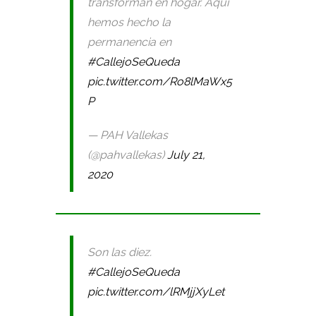
transforman en hogar. Aquí
hemos hecho la
permanencia en
#CallejoSeQueda
pic.twitter.com/Ro8lMaWx5
P
— PAH Vallekas
(@pahvallekas)
July 21,
2020
Son las diez.
#CallejoSeQueda
pic.twitter.com/lRMjjXyLet