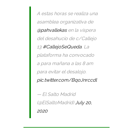
A estas horas se realiza una
asamblea organizativa de
@pahvallekas
en la víspera
del desahucio de c/Callejo
13
#CallejoSeQueda
. La
plataforma ha convocado
a para mañana a las 8 am
para evitar el desalojo.
pic.twitter.com/BqoJnrccdl
— El Salto Madrid
(@ElSaltoMadrid)
July 20,
2020