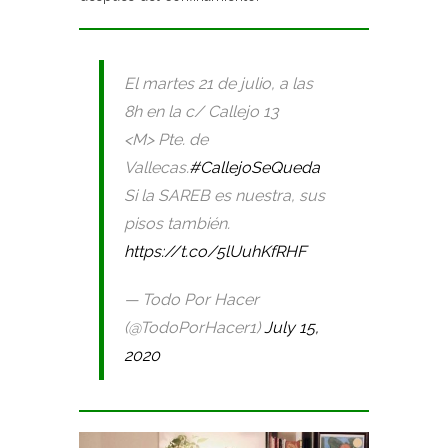
El martes 21 de julio, a las
8h en la c/ Callejo 13
<M> Pte. de
Vallecas.
#CallejoSeQueda
Si la SAREB es nuestra, sus
pisos también.
https://t.co/5lUuhKfRHF
— Todo Por Hacer
(@TodoPorHacer1)
July 15,
2020