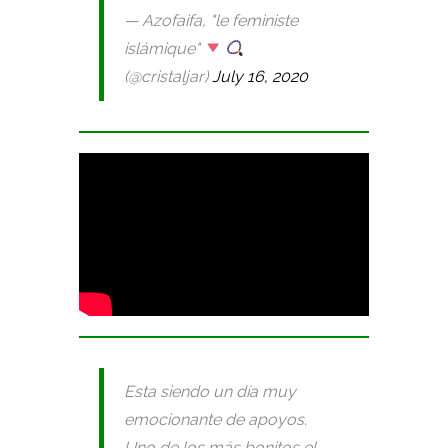
— Azofaifa, "le feministe
islámique"
(@cristaljar)
July 16, 2020
Esta siendo un día muy
emocionante de apoyos.
Uno de los más bonitos el