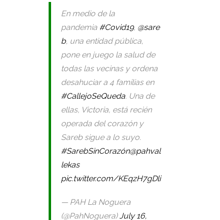
En medio de la
pandemia
#Covid19
,
@sare
b
, una entidad pública,
pone en juego la salud de
todas las vecinas y ordena
desahuciar a 4 familias en
#CallejoSeQueda
. Una de
ellas, Victoria, está recién
operada del corazón y
Sareb sigue a lo suyo.
#SarebSinCorazón
@pahval
lekas
pic.twitter.com/KEqzH7gDli
— PAH La Noguera
(@PahNoguera)
July 16,