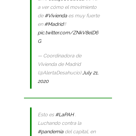
a ver cómo el movimiento
de
#Vivienda
es muy fuerte
en
#Madrid
!!
pic.twitter.com/ZNkV8elD6
G
— Coordinadora de
Vivienda de Madrid
(@AlertaDesahucio)
July 21,
2020
Esto es
#LaPAH
.
Luchando contra la
#pandemia
del capital, en