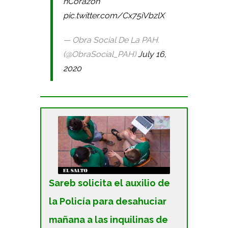
nCorazon
pic.twitter.com/Cx75iVbzlX
— Obra Social De La PAH.
(@ObraSocial_PAH)
July 16,
2020
Sareb solicita el auxilio de
la Policía para desahuciar
mañana a las inquilinas de