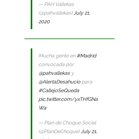
— PAH Vallekas
(@pahvallekas)
July 21,
2020
Mucha gente en
#Madrid
convocada por
@pahvallekas
y
@AlertaDesahucio
para
#CallejoSeQueda
pic.twitter.com/yxTHfGNa
Wa
— Plan de Choque Social
(@PlanDeChoque)
July 21,