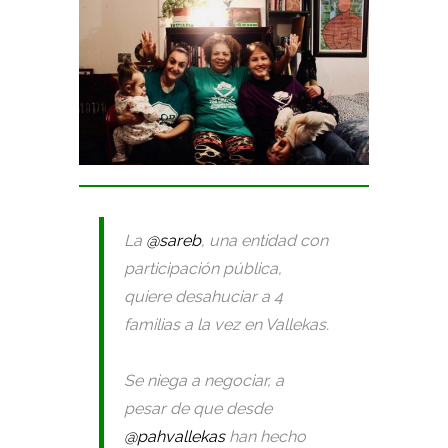
La
@sareb
, una entidad con
participación pública,
quiere desahuciar a 4
familias a la vez en Vallekas.
Se niega a negociar, a
pesar de que desde
@pahvallekas
han hecho