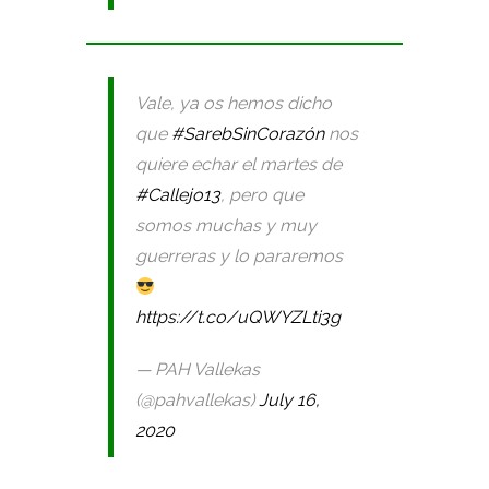
Vale, ya os hemos dicho
que
#SarebSinCorazón
nos
quiere echar el martes de
#Callejo13
, pero que
somos muchas y muy
guerreras y lo pararemos
https://t.co/uQWYZLti3g
— PAH Vallekas
(@pahvallekas)
July 16,
2020