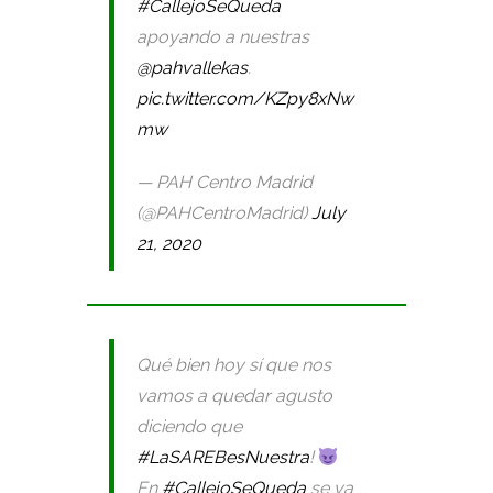
#CallejoSeQueda
apoyando a nuestras
@pahvallekas
.
pic.twitter.com/KZpy8xNw
mw
— PAH Centro Madrid
(@PAHCentroMadrid)
July
21, 2020
Qué bien hoy sí que nos
vamos a quedar agusto
diciendo que
#LaSAREBesNuestra
!
En
#CallejoSeQueda
se va