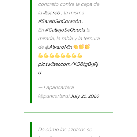
concreto contra la cepa de
la
@sareb
, la misma
#SarebSinCorazón
.
En
#CallejoSeQueda
la
mirada, la rabia y la ternura
de
@AlvaroMin
pic.twitter.com/KO6tgB9Rj
d
— Lapancartera
(@pancartera)
July 21, 2020
De cómo las azoteas se