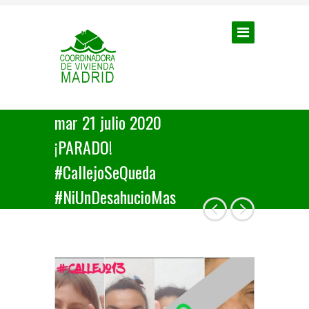
mar 21 julio 2020
¡PARADO!
#CallejoSeQueda
#NiUnDesahucioMas