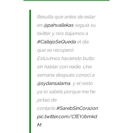
Resulta que antes de estar
en
@pahvallekas
seguía su
twitter y nos bajamos a
#CallejoSeQueda
el día
que se recuperó.
Estuvimos haciendo bulto
sin hablar con nadie. Una
semana después conocí a
@sydansalama
, y el resto
ya lo sabéis porque me he
jartao de
contarlo.
#SarebSinCorazon
pic.twitter.com/CfEYJbmkd
M