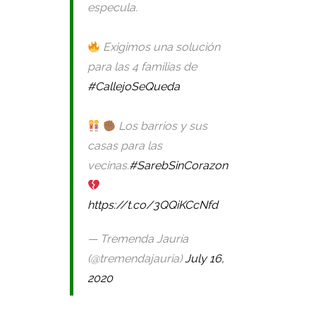
especula.
Exigimos una solución
para las 4 familias de
#CallejoSeQueda
Los barrios y sus
casas para las
vecinas.
#SarebSinCorazon
https://t.co/3QQiKCcNfd
— Tremenda Jauría
(@tremendajauria)
July 16,
2020