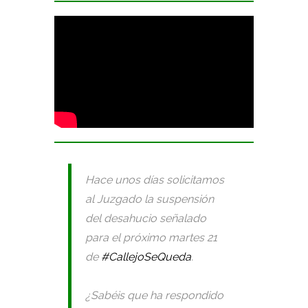
Hace unos días solicitamos
al Juzgado la suspensión
del desahucio señalado
para el próximo martes 21
de
#CallejoSeQueda
.
¿Sabéis que ha respondido