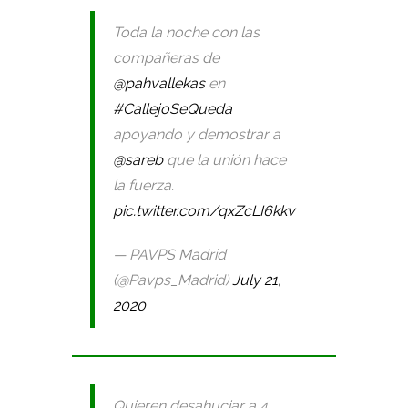
Toda la noche con las
compañeras de
@pahvallekas
en
#CallejoSeQueda
apoyando y demostrar a
@sareb
que la unión hace
la fuerza.
pic.twitter.com/qxZcLI6kkv
— PAVPS Madrid
(@Pavps_Madrid)
July 21,
2020
Quieren desahuciar a 4