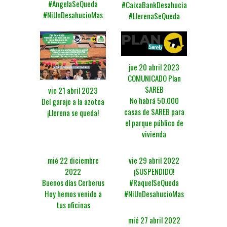
#ÁngelaSeQueda
#CaixaBankDesahucia
#NiUnDesahucioMas
#LlerenaSeQueda
jue 20 abril 2023
COMUNICADO Plan
SAREB
vie 21 abril 2023
No habrá 50.000
Del garaje a la azotea
casas de SAREB para
¡Llerena se queda!
el parque público de
vivienda
mié 22 diciembre
vie 29 abril 2022
2022
¡SUSPENDIDO!
Buenos días Cerberus
#RaquelSeQueda
Hoy hemos venido a
#NiUnDesahucioMas
tus oficinas
mié 27 abril 2022