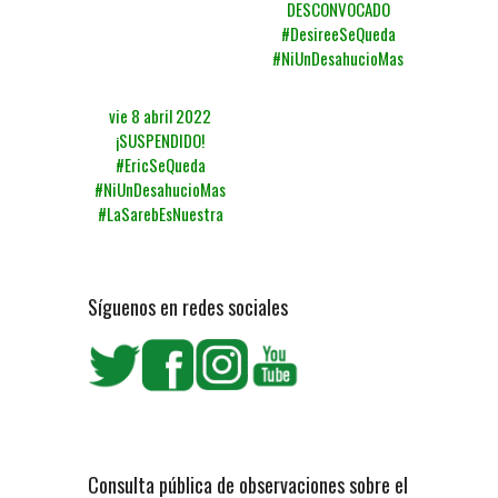
DESCONVOCADO
#DesireeSeQueda
#NiUnDesahucioMas
vie 8 abril 2022
¡SUSPENDIDO!
#EricSeQueda
#NiUnDesahucioMas
#LaSarebEsNuestra
Síguenos en redes sociales
Consulta pública de observaciones sobre el