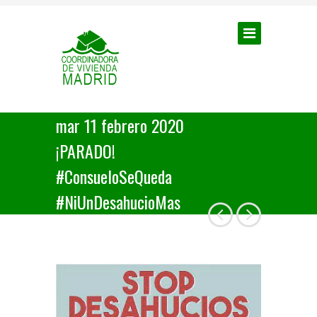
mar 11 febrero 2020
¡PARADO!
#ConsueloSeQueda
#NiUnDesahucioMas