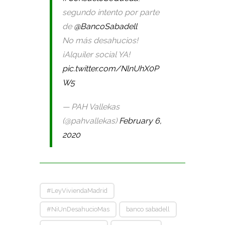
segundo intento por parte
de
@BancoSabadell
No más desahucios!
¡Alquiler social YA!
pic.twitter.com/NlnUhX0P
W5
— PAH Vallekas
(@pahvallekas)
February 6,
2020
#LeyViviendaMadrid
#NiUnDesahucioMas
banco sabadell