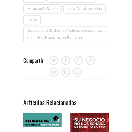
MauricioSeQueda
NiUnDesahucioMas
sareb
Sociedad de Gestión de Activos procedentes
de la Reestructuración Bancaria
Compartir
Artículos Relacionados