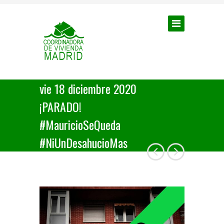
vie 18 diciembre 2020
¡PARADO!
#MauricioSeQueda
#NiUnDesahucioMas