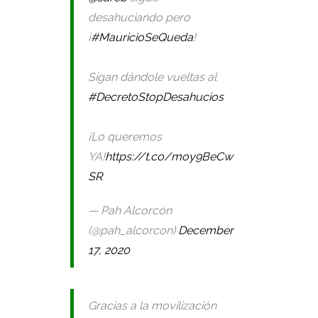
desahuciando pero
¡
#MauricioSeQueda
!
Sigan dándole vueltas al
#DecretoStopDesahucios
¡Lo queremos
YA!
https://t.co/moy9BeCw
SR
— Pah Alcorcón
(@pah_alcorcon)
December
17, 2020
Gracias a la movilización