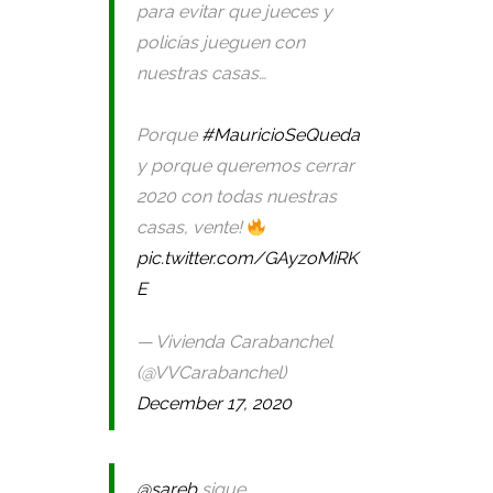
para evitar que jueces y
policías jueguen con
nuestras casas…
Porque
#MauricioSeQueda
y porque queremos cerrar
2020 con todas nuestras
casas, vente!
pic.twitter.com/GAyzoMiRK
E
— Vivienda Carabanchel
(@VVCarabanchel)
December 17, 2020
@sareb
sigue