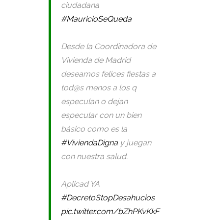
ciudadana
#MauricioSeQueda
Desde la Coordinadora de
Vivienda de Madrid
deseamos felices fiestas a
tod@s menos a los q
especulan o dejan
especular con un bien
básico como es la
#ViviendaDigna
y juegan
con nuestra salud.
Aplicad YA
#DecretoStopDesahucios
pic.twitter.com/bZhPKvKkF