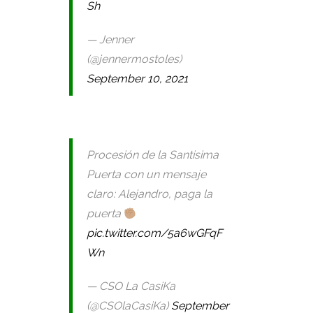
Sh
— Jenner
(@jennermostoles)
September 10, 2021
Procesión de la Santisima
Puerta con un mensaje
claro: Alejandro, paga la
puerta
pic.twitter.com/5a6wGFqF
Wn
— CSO La CasiKa
(@CSOlaCasiKa)
September