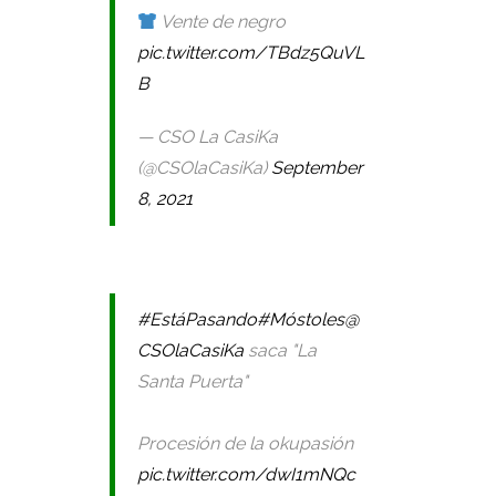
Vente de negro
pic.twitter.com/TBdz5QuVL
B
— CSO La CasiKa
(@CSOlaCasiKa)
September
8, 2021
#EstáPasando
#Móstoles
@
CSOlaCasiKa
saca "La
Santa Puerta"
Procesión de la okupasión
pic.twitter.com/dwI1mNQc