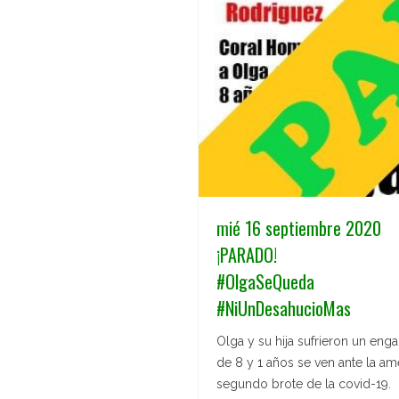
mié 16 septiembre 2020
¡PARADO!
#OlgaSeQueda
#NiUnDesahucioMas
Olga y su hija sufrieron un eng
de 8 y 1 años se ven ante la 
segundo brote de la covid-19.