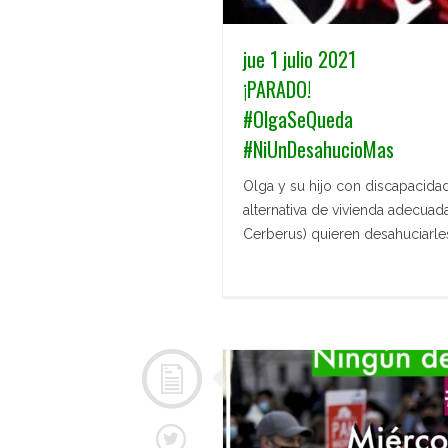
jue 1 julio 2021
¡PARADO!
#OlgaSeQueda
#NiUnDesahucioMas
Olga y su hijo con discapacidad
alternativa de vivienda adecuad
Cerberus) quieren desahuciarle