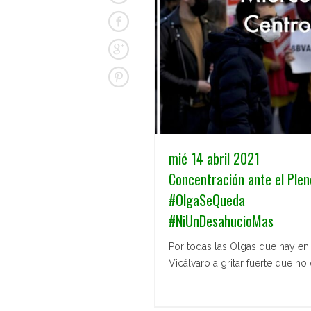
mié 14 abril 2021
Concentración ante el Pleno
#OlgaSeQueda
#NiUnDesahucioMas
Por todas las Olgas que hay en n
Vicálvaro a gritar fuerte que n