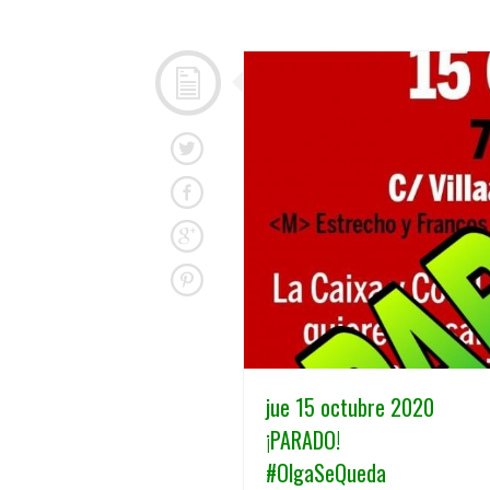
jue 15 octubre 2020
¡PARADO!
#OlgaSeQueda