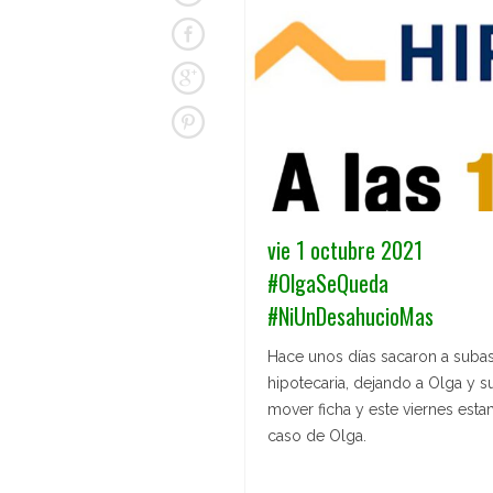
vie 1 octubre 2021
#OlgaSeQueda
#NiUnDesahucioMas
Hace unos días sacaron a subas
hipotecaria, dejando a Olga y su
mover ficha y este viernes es
caso de Olga.