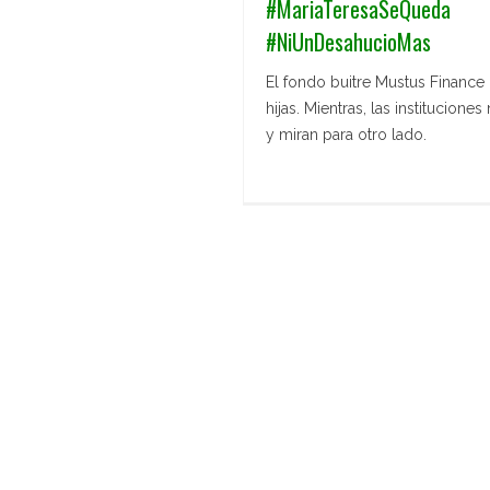
#MariaTeresaSeQueda
#NiUnDesahucioMas
El fondo buitre Mustus Finance
hijas. Mientras, las institucion
y miran para otro lado.