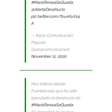
#MariaTeresaSeQueda
@AlertaDesahucio
pic.twitter.com/fousKuVs4
A
— #404 Comunicación
Popular
(@404comunicacion)
November 11, 2020
Nos indican desde
Fuenlabrada que ha sido
ejecutado el desahucio de
#MaríaTeresaSeQueda
.
Se necesitan leyes que