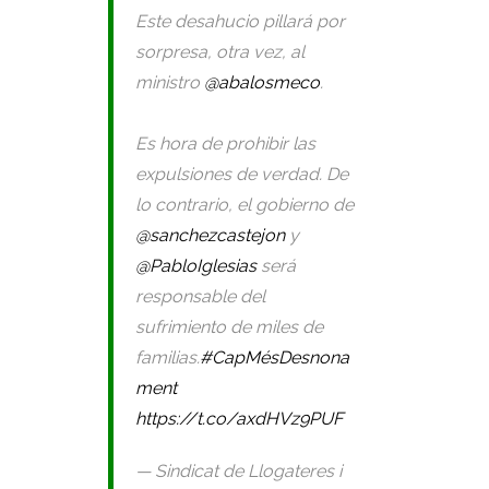
Este desahucio pillará por
sorpresa, otra vez, al
ministro
@abalosmeco
.
Es hora de prohibir las
expulsiones de verdad. De
lo contrario, el gobierno de
@sanchezcastejon
y
@PabloIglesias
será
responsable del
sufrimiento de miles de
familias.
#CapMésDesnona
ment
https://t.co/axdHVz9PUF
— Sindicat de Llogateres i