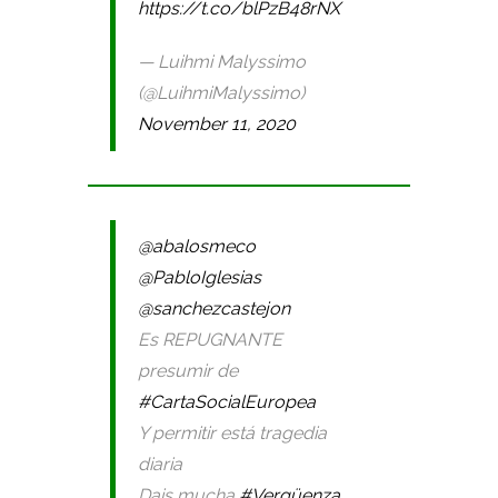
https://t.co/blPzB48rNX
— Luihmi Malyssimo
(@LuihmiMalyssimo)
November 11, 2020
@abalosmeco
@PabloIglesias
@sanchezcastejon
Es REPUGNANTE
presumir de
#CartaSocialEuropea
Y permitir está tragedia
diaria
Dais mucha
#Vergüenza