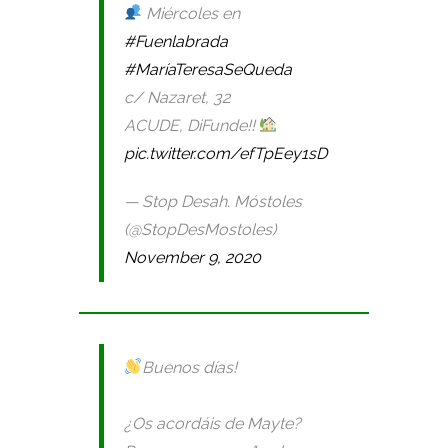
Miércoles en
#Fuenlabrada
#MaríaTeresaSeQueda
c/ Nazaret, 32
ACUDE, DiFunde!!
pic.twitter.com/efTpEey1sD
— Stop Desah. Móstoles
(@StopDesMostoles)
November 9, 2020
Buenos días!
¿Os acordáis de Mayte?