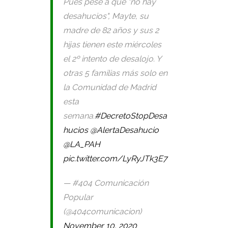
Pues pese a que "no hay
desahucios", Mayte, su
madre de 82 años y sus 2
hijas tienen este miércoles
el 2º intento de desalojo. Y
otras 5 familias más solo en
la Comunidad de Madrid
esta
semana.
#DecretoStopDesa
hucios
@AlertaDesahucio
@LA_PAH
pic.twitter.com/LyRyJTk3E7
— #404 Comunicación
Popular
(@404comunicacion)
November 10, 2020