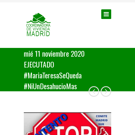
mié 11 noviembre 2020
EJECUTADO
#MariaTeresaSeQueda
#NiUnDesahucioMas