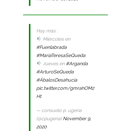
Hay más :
Miércoles en
#Fuenlabrada
#MaríaTeresaSeQueda
Jueves en
#Arganda
#ArturoSeQueda
#ÁbalosDesahucia
pic.twitter.com/gmrahOM2
Ht
— consuelo p. ugena
(@cpugena)
November 9,
2020