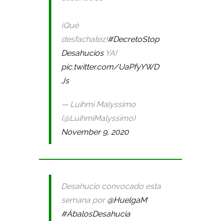
¡Qué
desfachatez!
#DecretoStop
Desahucios
YA!
pic.twitter.com/UaPfyYWD
Js
— Luihmi Malyssimo
(@LuihmiMalyssimo)
November 9, 2020
Desahucio convocado esta
semana por
@HuelgaM
#ÁbalosDesahucia