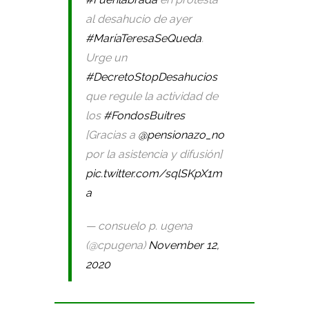
al desahucio de ayer
#MaríaTeresaSeQueda
.
Urge un
#DecretoStopDesahucios
que regule la actividad de
los
#FondosBuitres
[Gracias a
@pensionazo_no
por la asistencia y difusión]
pic.twitter.com/sqlSKpX1m
a
— consuelo p. ugena
(@cpugena)
November 12,
2020