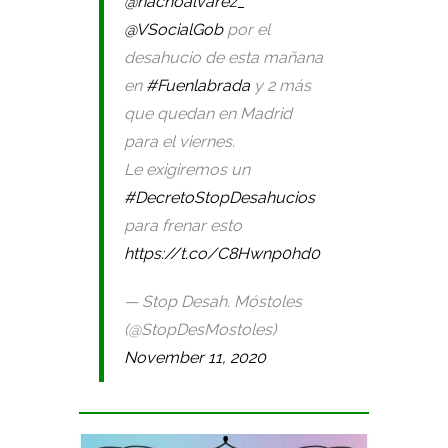
@nachoalvarez_
@VSocialGob
por el
desahucio de esta mañana
en
#Fuenlabrada
y 2 más
que quedan en Madrid
para el viernes.
Le exigiremos un
#DecretoStopDesahucios
para frenar esto
https://t.co/C8Hwnp0hd0
— Stop Desah. Móstoles
(@StopDesMostoles)
November 11, 2020