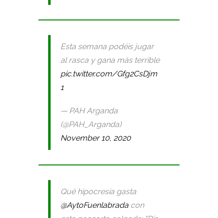
Esta semana podéis jugar
al rasca y gana más terrible
pic.twitter.com/Gfg2CsDjm
1
— PAH Arganda
(@PAH_Arganda)
November 10, 2020
Qué hipocresía gasta
@AytoFuenlabrada
con