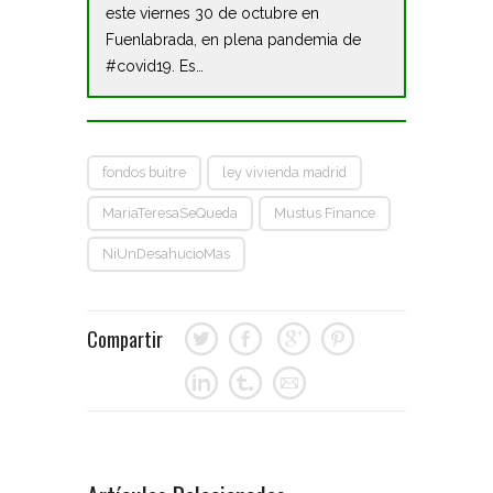
este viernes 30 de octubre en
Fuenlabrada, en plena pandemia de
#covid19. Es…
fondos buitre
ley vivienda madrid
MariaTeresaSeQueda
Mustus Finance
NiUnDesahucioMas
Compartir