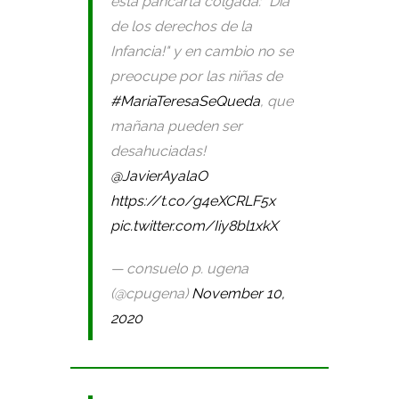
esta pancarta colgada: "Día
de los derechos de la
Infancia!" y en cambio no se
preocupe por las niñas de
#MariaTeresaSeQueda
, que
mañana pueden ser
desahuciadas!
@JavierAyalaO
https://t.co/g4eXCRLF5x
pic.twitter.com/Iiy8bl1xkX
— consuelo p. ugena
(@cpugena)
November 10,
2020