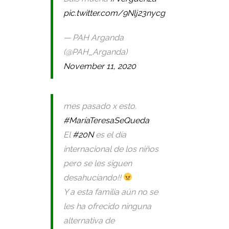
pic.twitter.com/9Nlj23nycg
— PAH Arganda
(@PAH_Arganda)
November 11, 2020
mes pasado x esto.
#MaríaTeresaSeQueda
El
#20N
es el día
internacional de los niños
pero se les siguen
desahuciando!!
Y a esta familia aún no se
les ha ofrecido ninguna
alternativa de