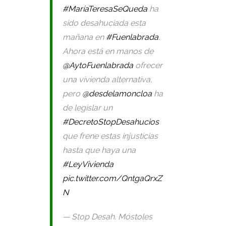
#MaríaTeresaSeQueda
ha
sido desahuciada esta
mañana en
#Fuenlabrada
.
Ahora está en manos de
@AytoFuenlabrada
ofrecer
una vivienda alternativa,
pero
@desdelamoncloa
ha
de legislar un
#DecretoStopDesahucios
que frene estas injusticias
hasta que haya una
#LeyVivienda
pic.twitter.com/QntgaQrxZ
N
— Stop Desah. Móstoles