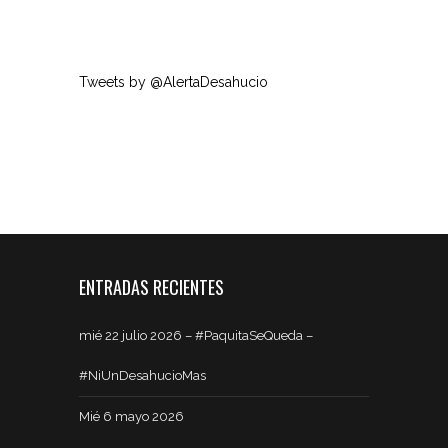
Tweets by @AlertaDesahucio
ENTRADAS RECIENTES
mié 22 julio 2026 – #PaquitaSeQueda –
#NiUnDesahucioMas
Mié 6 mayo 2026